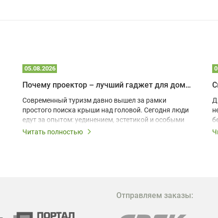
05.08.2026
0
Почему проектор – лучший гаджет для домика в глэмпинге
С
Современный туризм давно вышел за рамки
Д
простого поиска крыши над головой. Сегодня люди
н
едут за опытом: уединением, эстетикой и особыми
б
ощущениями. Владельцы A-frame домов,
Читать полностью
Ч
глэмпингов и шале понимают, что конкуренция
растет, и стандартного набора мебели уже
недостаточно. Чтобы гость не просто
забронировал жилье, а захотел вернуться и
поделиться впечатлениями в соцсетях, нужно
предложить ему нечто особенное. Одним из самых
Отправляем заказы:
эффективных и бюджетных способов стать
заметнее на фоне конкурентов является установка
проектора.