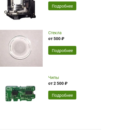
временные затраты по достаточно
SERGEY FOURSOV,
24.04.2026
Подробнее
оптимизированной стоимости, чему
чрезмерно благодарны!)))
Достоинства:
Стекла
от 500 ₽
широкий ассортимент ламп, как оригиналов,
так и аналогов.Быстрое оформление и
передача в доставку, приемлемые цены. Мне
Подробнее
понравилось.
Читать полностью
Чипы
Mr.Candy,
16.04.2026
от 2 500 ₽
Подробнее
Достоинства:
очень понравилось , сервис ,качество ,цена