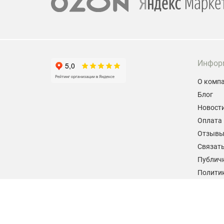
Инфор
О комп
Блог
Новост
Оплата 
Отзыв
Связать
Публич
Политик
персон
Согласи
данных