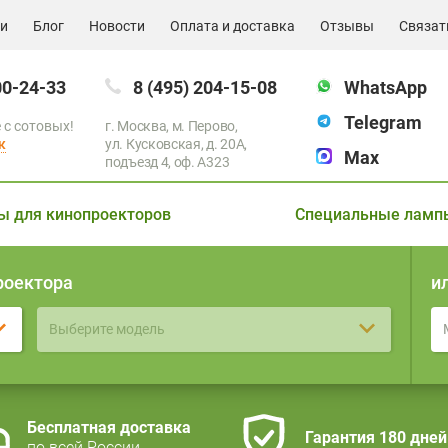
ии
Блог
Новости
Оплата и доставка
Отзывы
Связат
00-24-33
8 (495) 204-15-08
WhatsApp
Telegram
 с сотовых!
г. Москва, м. Перово,
к
ул. Кусковская, д. 20А,
Max
подъезд 4, оф. A323
ы для кинопроекторов
Специальные ламп
роектора
и
Выберите модель
Бесплатная доставка
Гарантия 180 дней
по всей России