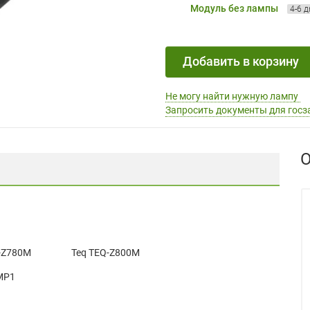
Модуль без лампы
4-6 
Добавить в корзину
Не могу найти нужную лампу
Запросить документы для госз
О
-Z780M
Teq TEQ-Z800M
MP1