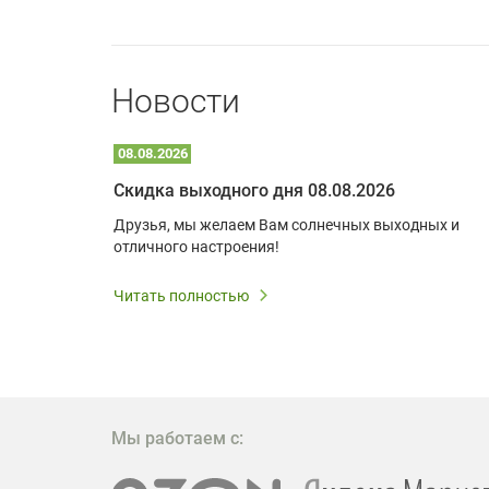
Новости
08.08.2026
Optoma W309ST: идеальное решение для малых пространств и учебных классов
Скидка выходного дня 08.08.2026
удь то
Друзья, мы желаем Вам солнечных выходных и
ли
отличного настроения!
дования
 важным.
Читать полностью
W309ST
то
 которое
ажение
Мы работаем с: