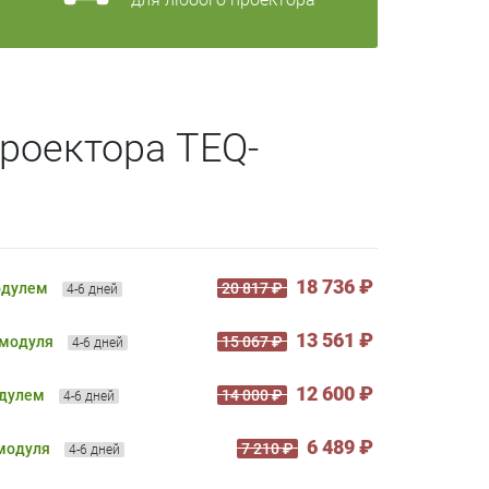
роектора TEQ-
18 736 ₽
одулем
20 817 ₽
4-6 дней
13 561 ₽
 модуля
15 067 ₽
4-6 дней
12 600 ₽
одулем
14 000 ₽
4-6 дней
6 489 ₽
 модуля
7 210 ₽
4-6 дней