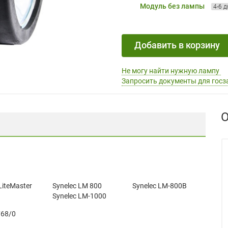
Модуль без лампы
4-6 
Добавить в корзину
Не могу найти нужную лампу
Запросить документы для госз
О
LiteMaster
Synelec LM 800
Synelec LM-800B
Synelec LM-1000
768/0