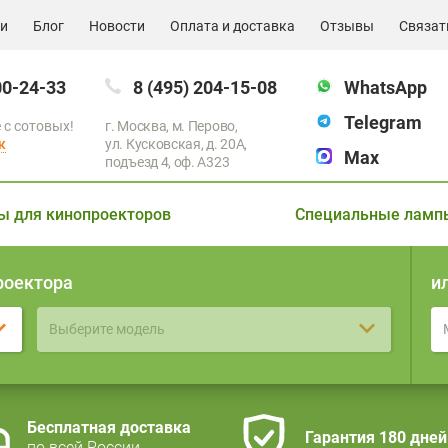
ии
Блог
Новости
Оплата и доставка
Отзывы
Связат
00-24-33
8 (495) 204-15-08
WhatsApp
Telegram
 с сотовых!
г. Москва, м. Перово,
к
ул. Кусковская, д. 20А,
Max
подъезд 4, оф. A323
ы для кинопроекторов
Специальные ламп
роектора
и
Выберите модель
Бесплатная доставка
Гарантия 180 дней
по всей России