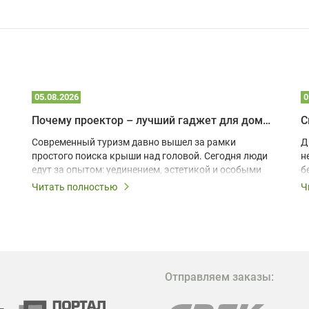
05.08.2026
0
Почему проектор – лучший гаджет для домика в глэмпинге
С
Современный туризм давно вышел за рамки
Д
простого поиска крыши над головой. Сегодня люди
н
едут за опытом: уединением, эстетикой и особыми
б
ощущениями. Владельцы A-frame домов,
Читать полностью
Ч
глэмпингов и шале понимают, что конкуренция
растет, и стандартного набора мебели уже
недостаточно. Чтобы гость не просто
забронировал жилье, а захотел вернуться и
поделиться впечатлениями в соцсетях, нужно
предложить ему нечто особенное. Одним из самых
Отправляем заказы:
эффективных и бюджетных способов стать
заметнее на фоне конкурентов является установка
проектора.