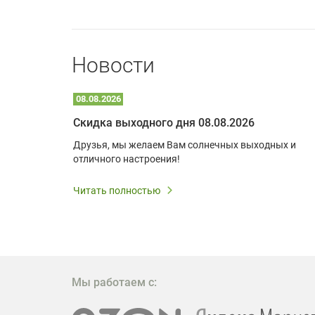
Новости
08.08.2026
Optoma W309ST: идеальное решение для малых пространств и учебных классов
Скидка выходного дня 08.08.2026
удь то
Друзья, мы желаем Вам солнечных выходных и
ли
отличного настроения!
дования
 важным.
Читать полностью
W309ST
то
 которое
ажение
Мы работаем с: