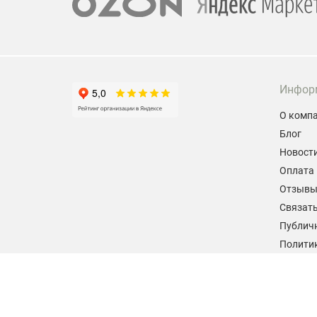
Инфор
О комп
Блог
Новост
Оплата 
Отзыв
Связать
Публич
Политик
персон
Согласи
данных