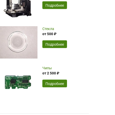
временные затраты по достаточно
SERGEY FOURSOV,
24.04.2026
Подробнее
оптимизированной стоимости, чему
чрезмерно благодарны!)))
Достоинства:
Стекла
от 500 ₽
широкий ассортимент ламп, как оригиналов,
так и аналогов.Быстрое оформление и
передача в доставку, приемлемые цены. Мне
Подробнее
понравилось.
Читать полностью
Чипы
Mr.Candy,
16.04.2026
от 2 500 ₽
Подробнее
Достоинства:
очень понравилось , сервис ,качество ,цена