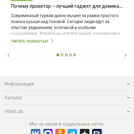
Почему проектор – лучший гаджет для домика в глэмпинге
Современный туризм давно вышел за рамки простого
поиска крыши над головой. Сегодня люди едут за
опытом: уединением, эстетикой и особыми
ощущениями. Владельцы A-frame домов, глэмпингов и
шале понимают, что конкуренция растет, и
Читать полностью
стандартного набора мебели уже недостаточно. Чтобы
гость не просто забронировал жилье, а захотел
вернуться и поделиться впечатлениями в соцсетях,
нужно предложить ему нечто особенное. Одним из
самых эффективных и бюджетных способов стать
заметнее на фоне конкурентов является установка
проектора.
Информация
Каталог
HitekLab
Мы на связи в социальных сетях: