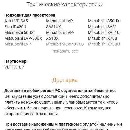
Технические характеристики
Подходит для проекторов
A+k LVP-SA51
Mitsubishi LVP-
Mitsubishi S50UX
Eizo IP420U
SA51UX
Mitsubishi SA51
Mitsubishi 50UX
Mitsubishi LVP-
Mitsubishi SA51U
Mitsubishi LVP-50UX
X51UX
Mitsubishi X70B
Mitsubishi LVP-
Mitsubishi LVP-X70B
Mitsubishi X70BU
S50UX
Mitsubishi LVP-
Mitsubishi X70UX
Mitsubishi LVP-
X70BU
Mitsubishi X80
Партномер
SA50UX
Mitsubishi LVP-
Mitsubishi X80U
VLT-PX1LP
Mitsubishi LVP-SA51
X70UX
Mitsubishi LVP-
Mitsubishi LVP-X80
Доставка
SA51U
Mitsubishi LVP-X80U
Доставка в любой регион РФ осуществляется бесплатно.
Цены указаны уже с доставкой, ничего дополнительно
платить не нужно будет. Лампы упаковываются так, чтобы
обеспечить безопасность при перевозке. К тому же, все
отправления застрахованы.
При доставке
наложенным платежом
с оплатой наличными
при
получении
в любой город РФ стоимость доставки