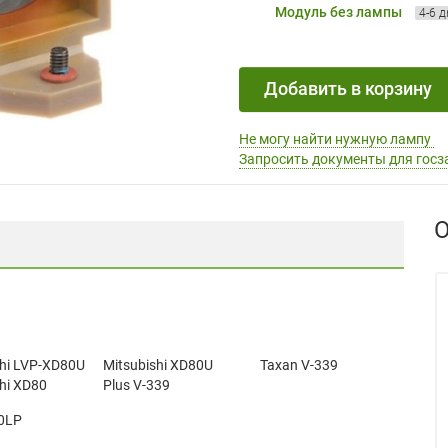
Модуль без лампы
4-6 
Добавить в корзину
Не могу найти нужную лампу
Запросить документы для госз
О
shi LVP-XD80U
Mitsubishi XD80U
Taxan V-339
hi XD80
Plus V-339
0LP