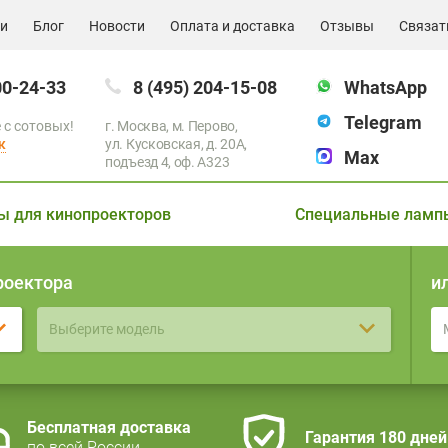
ии
Блог
Новости
Оплата и доставка
Отзывы
Связат
00-24-33
8 (495) 204-15-08
WhatsApp
Telegram
 с сотовых!
г. Москва, м. Перово,
к
ул. Кусковская, д. 20А,
Max
подъезд 4, оф. A323
ы для кинопроекторов
Специальные ламп
роектора
и
Выберите модель
Бесплатная доставка
Гарантия 180 дней
по всей России