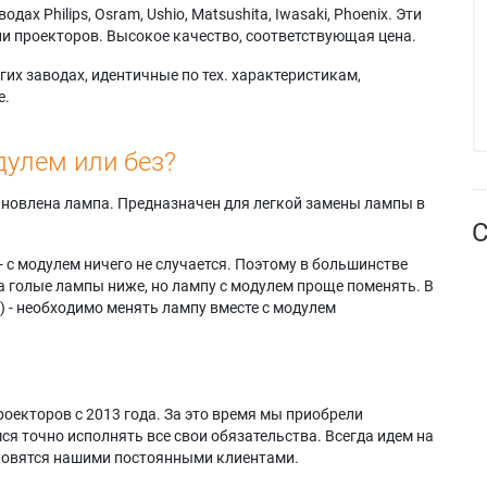
х Philips, Osram, Ushio, Matsushita, Iwasaki, Phoenix. Эти
и проекторов. Высокое качество, соответствующая цена.
их заводах, идентичные по тех. характеристикам,
е.
дулем или без?
тановлена лампа. Предназначен для легкой замены лампы в
С
- с модулем ничего не случается. Поэтому в большинстве
а голые лампы ниже, но лампу с модулем проще поменять. В
) - необходимо менять лампу вместе с модулем
оекторов с 2013 года. За это время мы приобрели
я точно исполнять все свои обязательства. Всегда идем на
ановятся нашими постоянными клиентами.