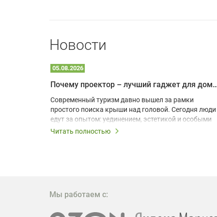
Новости
05.08.2026
Почему проектор – лучший гаджет для домика в
одарят
Современный туризм давно вышел за рамки
х
простого поиска крыши над головой. Сегодня люди
едут за опытом: уединением, эстетикой и особыми
ощущениями. Владельцы A-frame домов,
Читать полностью
!
глэмпингов и шале понимают, что конкуренция
растет, и стандартного набора мебели уже
, на
недостаточно. Чтобы гость не просто
забронировал жилье, а захотел вернуться и
поделиться впечатлениями в соцсетях, нужно
предложить ему нечто особенное. Одним из самых
Мы работаем с:
эффективных и бюджетных способов стать
заметнее на фоне конкурентов является установка
проектора.