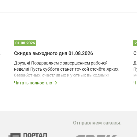
01.08.2026
2
 глэмпинге
Скидка выходного дня 01.08.2026
С
Друзья! Поздравляем с завершением рабочей
Д
недели! Пусть суббота станет точкой отсчёта ярких,
П
беззаботных, счастливых и уютных выходных!
м
з
Читать полностью
Ч
В
в
в
М
Отправляем заказы:
м
Г