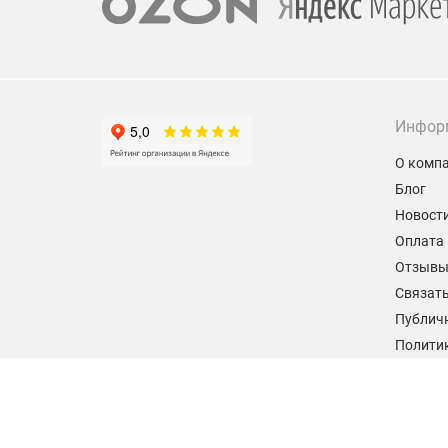
Инфор
О комп
Блог
Новост
Оплата 
Отзыв
Связать
Публич
Политик
персон
Согласи
данных