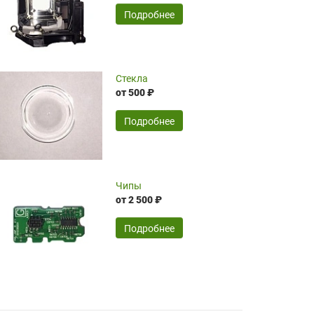
временные затраты по достаточно
SERGEY FOURSOV,
24.04.2026
Подробнее
оптимизированной стоимости, чему
чрезмерно благодарны!)))
Достоинства:
Стекла
от 500 ₽
широкий ассортимент ламп, как оригиналов,
так и аналогов.Быстрое оформление и
передача в доставку, приемлемые цены. Мне
Подробнее
понравилось.
Читать полностью
Чипы
Mr.Candy,
16.04.2026
от 2 500 ₽
Подробнее
Достоинства:
очень понравилось , сервис ,качество ,цена