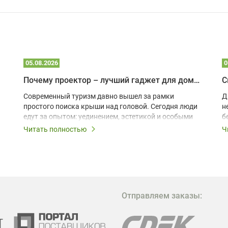
05.08.2026
0
Почему проектор – лучший гаджет для домика в глэмпинге
С
Современный туризм давно вышел за рамки
Д
простого поиска крыши над головой. Сегодня люди
н
едут за опытом: уединением, эстетикой и особыми
б
ощущениями. Владельцы A-frame домов,
Читать полностью
Ч
глэмпингов и шале понимают, что конкуренция
растет, и стандартного набора мебели уже
недостаточно. Чтобы гость не просто
забронировал жилье, а захотел вернуться и
поделиться впечатлениями в соцсетях, нужно
предложить ему нечто особенное. Одним из самых
Отправляем заказы:
эффективных и бюджетных способов стать
заметнее на фоне конкурентов является установка
проектора.