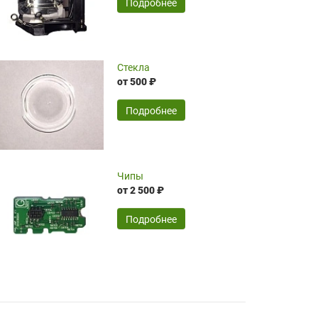
SERGEY FOURSOV,
24.04.2026
Подробнее
оптимизированной стоимости, чему
чрезмерно благодарны!)))
Достоинства:
Стекла
от 500 ₽
широкий ассортимент ламп, как оригиналов,
так и аналогов.Быстрое оформление и
передача в доставку, приемлемые цены. Мне
Подробнее
понравилось.
Читать полностью
Чипы
Mr.Candy,
16.04.2026
от 2 500 ₽
Подробнее
Достоинства:
очень понравилось , сервис ,качество ,цена