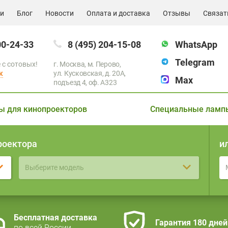
ии
Блог
Новости
Оплата и доставка
Отзывы
Связат
00-24-33
8 (495) 204-15-08
WhatsApp
Telegram
 с сотовых!
г. Москва, м. Перово,
к
ул. Кусковская, д. 20А,
Max
подъезд 4, оф. A323
ы для кинопроекторов
Специальные ламп
роектора
и
Выберите модель
Бесплатная доставка
Гарантия 180 дней
по всей России