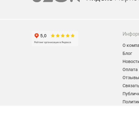
Инфор
О комп
Блог
Новост
Оплата 
Отзыв
Связать
Публич
Политик
персон
Согласи
данных
2026 © hiteklab.ru