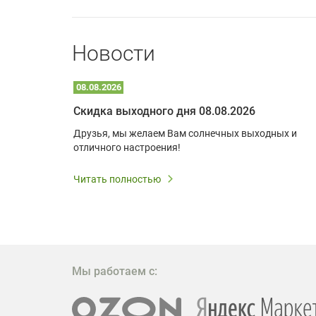
Новости
08.08.2026
Optoma W309ST: идеальное решение для малых пространств и учебных классов
Скидка выходного дня 08.08.2026
удь то
Друзья, мы желаем Вам солнечных выходных и
ли
отличного настроения!
дования
 важным.
Читать полностью
W309ST
то
 которое
ажение
Мы работаем с: