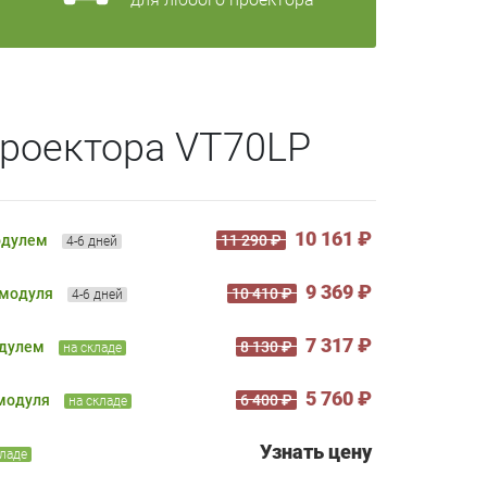
проектора VT70LP
10 161 ₽
одулем
11 290 ₽
4-6 дней
9 369 ₽
 модуля
10 410 ₽
4-6 дней
7 317 ₽
одулем
8 130 ₽
на складе
5 760 ₽
 модуля
6 400 ₽
на складе
Узнать цену
кладе