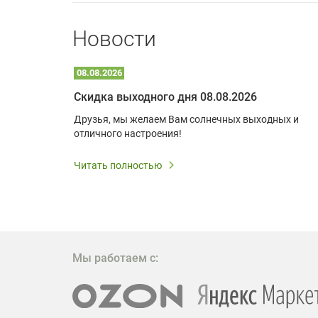
Новости
08.08.2026
Optoma W309ST: идеальное решение для малых пространств и учебных классов
Скидка выходного дня 08.08.2026
удь то
Друзья, мы желаем Вам солнечных выходных и
ли
отличного настроения!
дования
 важным.
Читать полностью
W309ST
то
 которое
ажение
Мы работаем с: