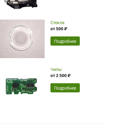
чрезмерно благодарны!)))
Достоинства:
Стекла
от 500 ₽
широкий ассортимент ламп, как оригиналов,
так и аналогов.Быстрое оформление и
передача в доставку, приемлемые цены. Мне
Подробнее
понравилось.
Читать полностью
Чипы
Mr.Candy,
16.04.2026
от 2 500 ₽
Подробнее
Достоинства:
очень понравилось , сервис ,качество ,цена