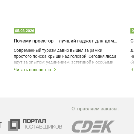
05.08.2026
0
Почему проектор – лучший гаджет для домика в глэмпинге
С
Современный туризм давно вышел за рамки
Д
простого поиска крыши над головой. Сегодня люди
н
едут за опытом: уединением, эстетикой и особыми
б
ощущениями. Владельцы A-frame домов,
Читать полностью
Ч
глэмпингов и шале понимают, что конкуренция
растет, и стандартного набора мебели уже
недостаточно. Чтобы гость не просто
забронировал жилье, а захотел вернуться и
поделиться впечатлениями в соцсетях, нужно
предложить ему нечто особенное. Одним из самых
Отправляем заказы:
эффективных и бюджетных способов стать
заметнее на фоне конкурентов является установка
проектора.