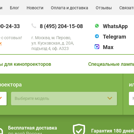
ии
Блог
Новости
Оплата и доставка
Отзывы
Связат
00-24-33
8 (495) 204-15-08
WhatsApp
Telegram
 с сотовых!
г. Москва, м. Перово,
к
ул. Кусковская, д. 20А,
Max
подъезд 4, оф. A323
ы для кинопроекторов
Специальные ламп
роектора
и
Выберите модель
Бесплатная доставка
Гарантия 180 дней
по всей России