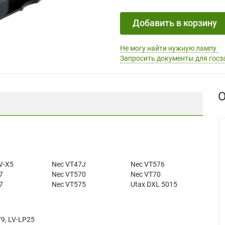
Добавить в корзину
Не могу найти нужную лампу
Запросить документы для госз
О
V-X5
Nec VT47J
Nec VT576
7
Nec VT570
Nec VT70
7
Nec VT575
Utax DXL 5015
9, LV-LP25