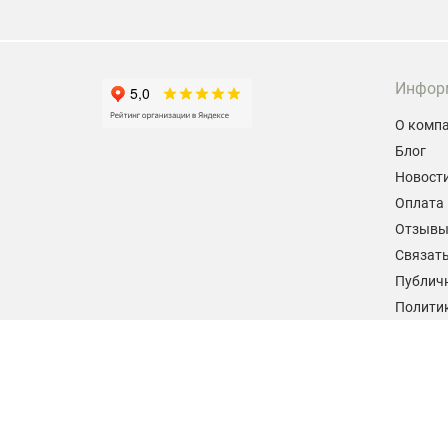
Инфор
О комп
Блог
Новост
Оплата 
Отзыв
Связать
Публич
Политик
персон
Согласи
данных
2026 © hiteklab.ru
Все права защищены.