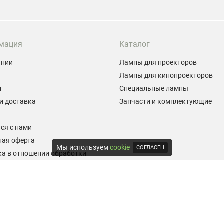
мация
Каталог
ании
Лампы для проекторов
Лампы для кинопроекторов
и
Специальные лампы
и доставка
Запчасти и комплектующие
ы
ся с нами
ная оферта
Мы используем
cookie
СОГЛАСЕН
а в отношении обработки
альных данных
е на обработку персональных