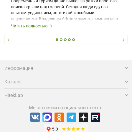
Современный туризм давно вышел за рамки простого
поиска крыши над головой. Сегодня люди едут за
опытом: уединением, эстетикой и особыми
ощущениями. Владельцы A-frame домов, глэмпингов и
шале понимают, что конкуренция растет, и
Читать полностью
стандартного набора мебели уже недостаточно. Чтобы
гость не просто забронировал жилье, а захотел
вернуться и поделиться впечатлениями в соцсетях,
нужно предложить ему нечто особенное. Одним из
самых эффективных и бюджетных способов стать
заметнее на фоне конкурентов является установка
проектора.
Информация
Каталог
HitekLab
Мы на связи в социальных сетях: