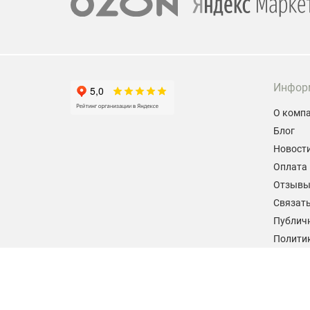
Инфор
О комп
Блог
Новост
Оплата 
Отзыв
Связать
Публич
Политик
персон
Согласи
данных