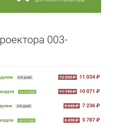
роектора 003-
11 034 ₽
одулем
12 260 ₽
4-6 дней
10 071 ₽
 модуля
11 190 ₽
на складе
7 236 ₽
одулем
8 040 ₽
4-6 дней
5 787 ₽
 модуля
6 430 ₽
на складе