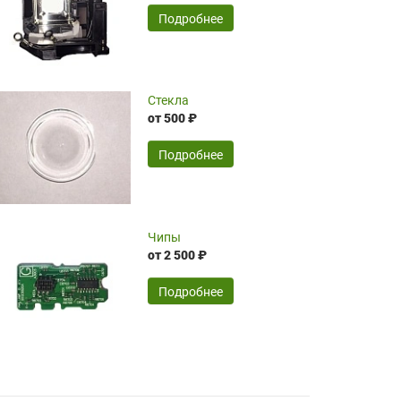
временные затраты по достаточно
SERGEY FOURSOV,
24.04.2026
Подробнее
оптимизированной стоимости, чему
чрезмерно благодарны!)))
Достоинства:
Стекла
от 500 ₽
широкий ассортимент ламп, как оригиналов,
так и аналогов.Быстрое оформление и
передача в доставку, приемлемые цены. Мне
Подробнее
понравилось.
Читать полностью
Чипы
Mr.Candy,
16.04.2026
от 2 500 ₽
Подробнее
Достоинства:
очень понравилось , сервис ,качество ,цена