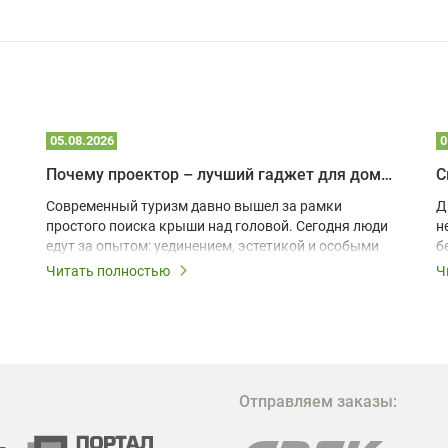
05.08.2026
0
Почему проектор – лучший гаджет для домика в глэмпинге
С
Современный туризм давно вышел за рамки
Д
простого поиска крыши над головой. Сегодня люди
н
едут за опытом: уединением, эстетикой и особыми
б
ощущениями. Владельцы A-frame домов,
Читать полностью
Ч
глэмпингов и шале понимают, что конкуренция
растет, и стандартного набора мебели уже
недостаточно. Чтобы гость не просто
забронировал жилье, а захотел вернуться и
поделиться впечатлениями в соцсетях, нужно
предложить ему нечто особенное. Одним из самых
Отправляем заказы:
эффективных и бюджетных способов стать
заметнее на фоне конкурентов является установка
проектора.