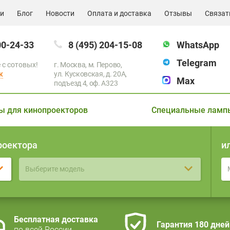
ии
Блог
Новости
Оплата и доставка
Отзывы
Связат
00-24-33
8 (495) 204-15-08
WhatsApp
Telegram
 с сотовых!
г. Москва, м. Перово,
к
ул. Кусковская, д. 20А,
Max
подъезд 4, оф. A323
ы для кинопроекторов
Специальные ламп
роектора
и
Выберите модель
Бесплатная доставка
Гарантия 180 дней
по всей России