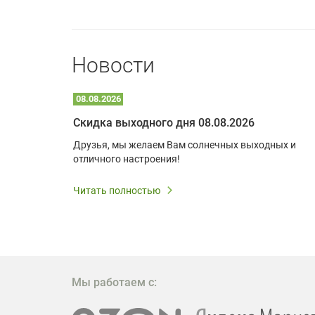
Новости
08.08.2026
Optoma W309ST: идеальное решение для малых пространств и учебных классов
Скидка выходного дня 08.08.2026
удь то
Друзья, мы желаем Вам солнечных выходных и
ли
отличного настроения!
дования
 важным.
Читать полностью
W309ST
то
 которое
ажение
Мы работаем с: