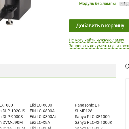
Модуль без лампы
4-6 
Добавить в корзину
Не могу найти нужную лампу
Запросить документы для госз
О
 LX1000
Eiki LC-X800
Panasonic ET-
n DLP-1020JS
Eiki LC-X800A
SLMP128
n DLP-9000S
Eiki LC-X800Ai
Sanyo PLC-XF1000
n DVM-J90M
Eiki LC-X8A
Sanyo PLC-XF1000K
n DVM-L100M
Eiki LC-X8Ai
Sanyo PLC-XF71