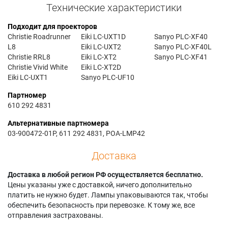
Технические характеристики
Подходит для проекторов
Christie Roadrunner
Eiki LC-UXT1D
Sanyo PLC-XF40
L8
Eiki LC-UXT2
Sanyo PLC-XF40L
Christie RRL8
Eiki LC-XT2
Sanyo PLC-XF41
Christie Vivid White
Eiki LC-XT2D
Eiki LC-UXT1
Sanyo PLC-UF10
Партномер
610 292 4831
Альтернативные партномера
03-900472-01P, 611 292 4831, POA-LMP42
Доставка
Доставка в любой регион РФ осуществляется бесплатно.
Цены указаны уже с доставкой, ничего дополнительно
платить не нужно будет. Лампы упаковываются так, чтобы
обеспечить безопасность при перевозке. К тому же, все
отправления застрахованы.