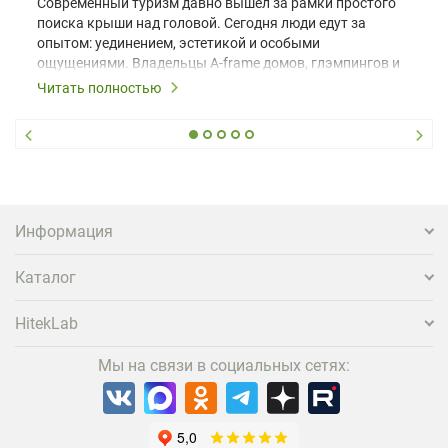
Современный туризм давно вышел за рамки простого
поиска крыши над головой. Сегодня люди едут за
опытом: уединением, эстетикой и особыми
ощущениями. Владельцы A-frame домов, глэмпингов и
шале понимают, что конкуренция растет, и
Читать полностью
стандартного набора мебели уже недостаточно. Чтобы
гость не просто забронировал жилье, а захотел
вернуться и поделиться впечатлениями в соцсетях,
нужно предложить ему нечто особенное. Одним из
самых эффективных и бюджетных способов стать
заметнее на фоне конкурентов является установка
проектора.
Информация
Каталог
HitekLab
Мы на связи в социальных сетях: