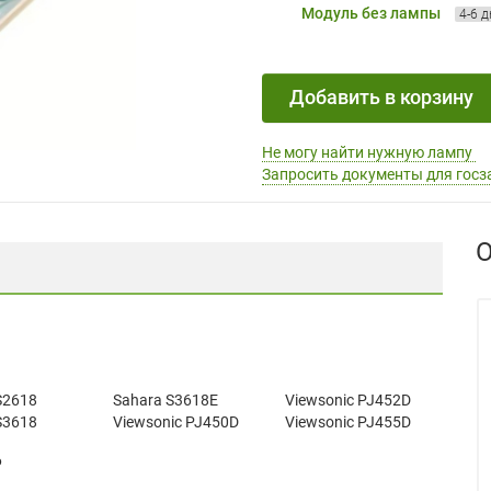
Модуль без лампы
4-6 
Добавить в корзину
Не могу найти нужную лампу
Запросить документы для госз
О
S2618
Sahara S3618E
Viewsonic PJ452D
S3618
Viewsonic PJ450D
Viewsonic PJ455D
6