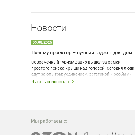
Новости
05.08.2026
Почему проектор – лучший гаджет для домика в
одарят
Современный туризм давно вышел за рамки
х
простого поиска крыши над головой. Сегодня люди
едут за опытом: уединением, эстетикой и особыми
ощущениями. Владельцы A-frame домов,
Читать полностью
!
глэмпингов и шале понимают, что конкуренция
растет, и стандартного набора мебели уже
, на
недостаточно. Чтобы гость не просто
забронировал жилье, а захотел вернуться и
поделиться впечатлениями в соцсетях, нужно
предложить ему нечто особенное. Одним из самых
Мы работаем с:
эффективных и бюджетных способов стать
заметнее на фоне конкурентов является установка
проектора.