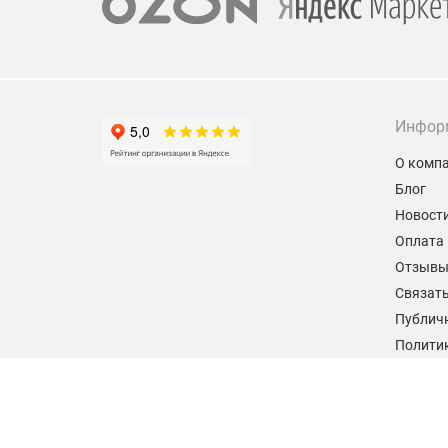
Инфор
О комп
Блог
Новост
Оплата 
Отзыв
Связать
Публич
Политик
персон
Согласи
данных