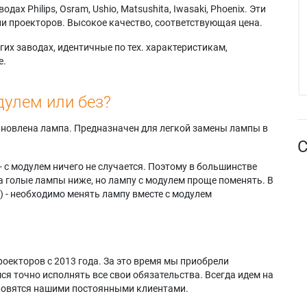
х Philips, Osram, Ushio, Matsushita, Iwasaki, Phoenix. Эти
и проекторов. Высокое качество, соответствующая цена.
их заводах, идентичные по тех. характеристикам,
е.
дулем или без?
тановлена лампа. Предназначен для легкой замены лампы в
С
- с модулем ничего не случается. Поэтому в большинстве
а голые лампы ниже, но лампу с модулем проще поменять. В
) - необходимо менять лампу вместе с модулем
оекторов с 2013 года. За это время мы приобрели
я точно исполнять все свои обязательства. Всегда идем на
ановятся нашими постоянными клиентами.