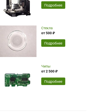
временные затраты по достаточно
SERGEY FOURSOV,
24.04.2026
Подробнее
оптимизированной стоимости, чему
чрезмерно благодарны!)))
Достоинства:
Стекла
от 500 ₽
широкий ассортимент ламп, как оригиналов,
так и аналогов.Быстрое оформление и
передача в доставку, приемлемые цены. Мне
Подробнее
понравилось.
Читать полностью
Чипы
Mr.Candy,
16.04.2026
от 2 500 ₽
Подробнее
Достоинства:
очень понравилось , сервис ,качество ,цена