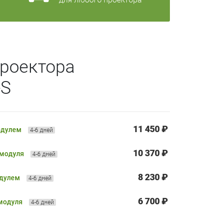
роектора
-S
11 450 ₽
одулем
4-6 дней
10 370 ₽
 модуля
4-6 дней
8 230 ₽
одулем
4-6 дней
6 700 ₽
 модуля
4-6 дней