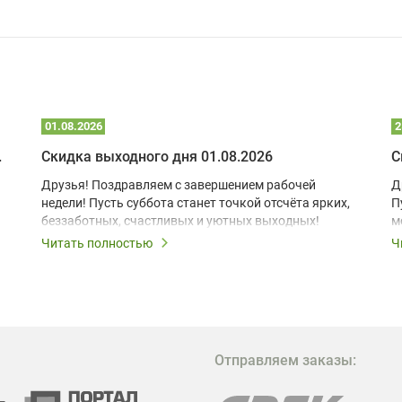
01.08.2026
2
 глэмпинге
Скидка выходного дня 01.08.2026
С
Друзья! Поздравляем с завершением рабочей
Д
недели! Пусть суббота станет точкой отсчёта ярких,
П
беззаботных, счастливых и уютных выходных!
м
з
Читать полностью
Ч
В
в
в
М
Отправляем заказы:
м
Г