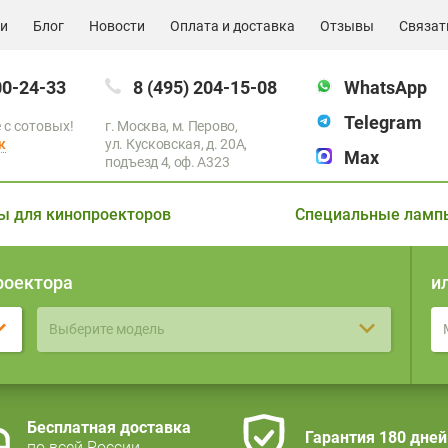
ии
Блог
Новости
Оплата и доставка
Отзывы
Связат
00-24-33
8 (495) 204-15-08
WhatsApp
Telegram
 с сотовых!
г. Москва, м. Перово,
к
ул. Кусковская, д. 20А,
Max
подъезд 4, оф. A323
ы для кинопроекторов
Специальные ламп
роектора
и
Выберите модель
Бесплатная доставка
Гарантия 180 дней
по всей России