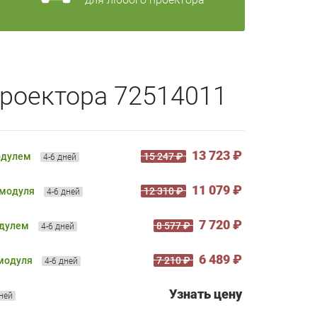
роектора 72514011
13 723 ₽
одулем
15 247 ₽
4-6 дней
11 079 ₽
 модуля
12 310 ₽
4-6 дней
7 720 ₽
одулем
8 577 ₽
4-6 дней
6 489 ₽
 модуля
7 210 ₽
4-6 дней
Узнать цену
дней