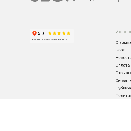
Инфор
О комп
Блог
Новост
Оплата 
Отзыв
Связать
Публич
Политик
персон
Согласи
данных
2026 © hiteklab.ru