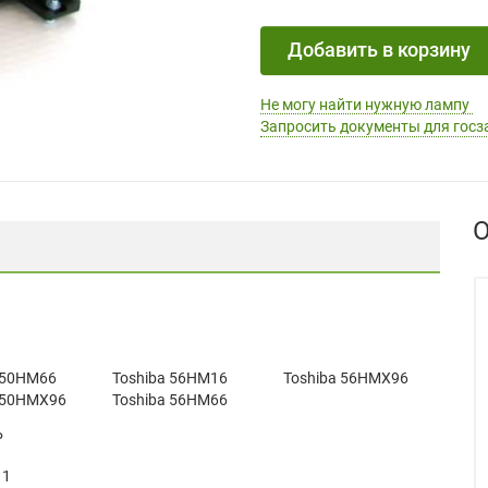
Добавить в корзину
Не могу найти нужную лампу
Запросить документы для госз
О
 50HM66
Toshiba 56HM16
Toshiba 56HMX96
 50HMX96
Toshiba 56HM66
P
11