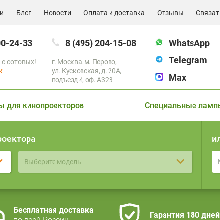
ии
Блог
Новости
Оплата и доставка
Отзывы
Связат
00-24-33
8 (495) 204-15-08
WhatsApp
Telegram
 с сотовых!
г. Москва, м. Перово,
к
ул. Кусковская, д. 20А,
Max
подъезд 4, оф. A323
ы для кинопроекторов
Специальные ламп
роектора
и
Выберите модель
Бесплатная доставка
Гарантия 180 дней
по всей России