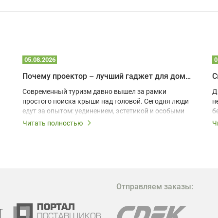
05.08.2026
0
Почему проектор – лучший гаджет для домика в глэмпинге
С
Современный туризм давно вышел за рамки
Д
простого поиска крыши над головой. Сегодня люди
н
едут за опытом: уединением, эстетикой и особыми
б
ощущениями. Владельцы A-frame домов,
Читать полностью
Ч
глэмпингов и шале понимают, что конкуренция
растет, и стандартного набора мебели уже
недостаточно. Чтобы гость не просто
забронировал жилье, а захотел вернуться и
поделиться впечатлениями в соцсетях, нужно
предложить ему нечто особенное. Одним из самых
Отправляем заказы:
эффективных и бюджетных способов стать
заметнее на фоне конкурентов является установка
проектора.