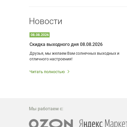
Новости
08.08.2026
Optoma W309ST: идеальное решение для малых пространств и учебных классов
Скидка выходного дня 08.08.2026
удь то
Друзья, мы желаем Вам солнечных выходных и
ли
отличного настроения!
дования
 важным.
Читать полностью
W309ST
то
 которое
ажение
Мы работаем с: