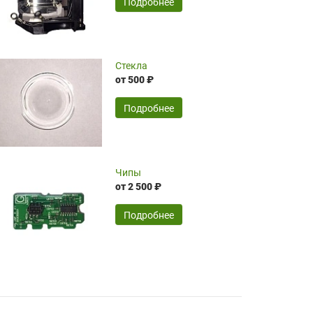
SERGEY FOURSOV,
24.04.2026
Подробнее
оптимизированной стоимости, чему
чрезмерно благодарны!)))
Достоинства:
Стекла
от 500 ₽
широкий ассортимент ламп, как оригиналов,
так и аналогов.Быстрое оформление и
передача в доставку, приемлемые цены. Мне
Подробнее
понравилось.
Читать полностью
Чипы
Mr.Candy,
16.04.2026
от 2 500 ₽
Подробнее
Достоинства:
очень понравилось , сервис ,качество ,цена