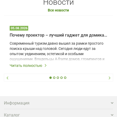
Новости
Все новости
05.08.2026
Почему проектор – лучший гаджет для домика в глэмпинге
Современный туризм давно вышел за рамки простого
поиска крыши над головой. Сегодня люди едут за
опытом: уединением, эстетикой и особыми
ощущениями. Владельцы A-frame домов, глэмпингов и
шале понимают, что конкуренция растет, и
Читать полностью
стандартного набора мебели уже недостаточно. Чтобы
гость не просто забронировал жилье, а захотел
вернуться и поделиться впечатлениями в соцсетях,
нужно предложить ему нечто особенное. Одним из
самых эффективных и бюджетных способов стать
заметнее на фоне конкурентов является установка
проектора.
Информация
Каталог