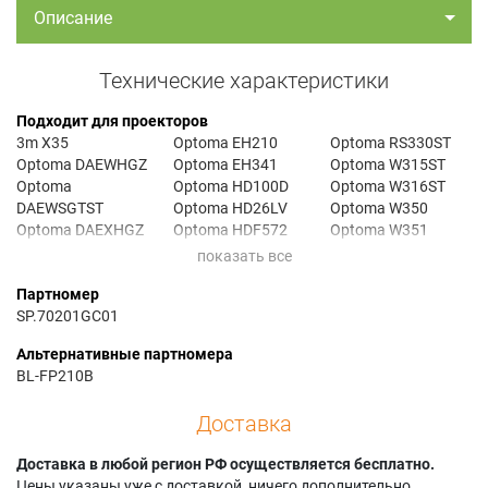
Описание
Технические характеристики
Подходит для проекторов
3m X35
Optoma EH210
Optoma RS330ST
Optoma DAEWHGZ
Optoma EH341
Optoma W315ST
Optoma
Optoma HD100D
Optoma W316ST
DAEWSGTST
Optoma HD26LV
Optoma W350
Optoma DAEXHGZ
Optoma HDF572
Optoma W351
Optoma
Optoma HT210V
Optoma X316ST
DAEXSGTST
Optoma OP316ST
Optoma X350
Партномер
Optoma DH1011I
Optoma OPX4055
Optoma X351
SP.70201GC01
Альтернативные партномера
BL-FP210B
Доставка
Доставка в любой регион РФ осуществляется бесплатно.
Цены указаны уже с доставкой, ничего дополнительно