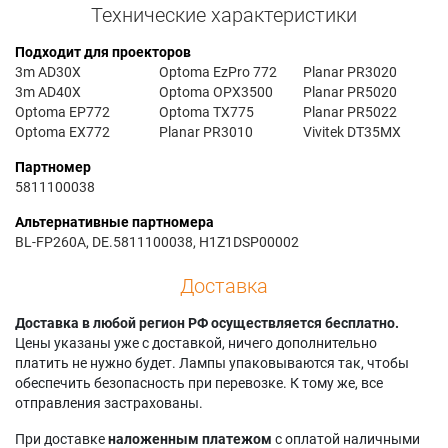
Технические характеристики
Подходит для проекторов
3m AD30X
Optoma EzPro 772
Planar PR3020
3m AD40X
Optoma OPX3500
Planar PR5020
Optoma EP772
Optoma TX775
Planar PR5022
Optoma EX772
Planar PR3010
Vivitek DT35MX
Партномер
5811100038
Альтернативные партномера
BL-FP260A, DE.5811100038, H1Z1DSP00002
Доставка
Доставка в любой регион РФ осуществляется бесплатно.
Цены указаны уже с доставкой, ничего дополнительно
платить не нужно будет. Лампы упаковываются так, чтобы
обеспечить безопасность при перевозке. К тому же, все
отправления застрахованы.
При доставке
наложенным платежом
с оплатой наличными