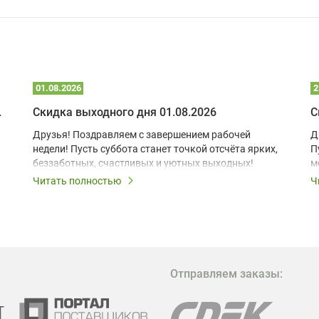
01.08.2026
2
 глэмпинге
Скидка выходного дня 01.08.2026
С
Друзья! Поздравляем с завершением рабочей
Д
недели! Пусть суббота станет точкой отсчёта ярких,
П
беззаботных, счастливых и уютных выходных!
м
з
Читать полностью
Ч
В
в
в
М
Отправляем заказы:
м
Г