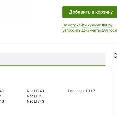
Добавить в корзину
Не могу найти нужную лампу
Запросить документы для госз
О
40
Nec LT140
Panasonic PT-L7
4
Nec LT84
4G
Nec LT84G