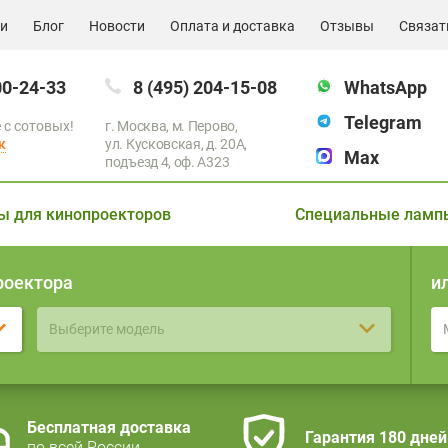
ии
Блог
Новости
Оплата и доставка
Отзывы
Связат
00-24-33
8 (495) 204-15-08
WhatsApp
Telegram
 с сотовых!
г. Москва, м. Перово,
к
ул. Кусковская, д. 20А,
Max
подъезд 4, оф. A323
ы для кинопроекторов
Специальные ламп
роектора
и
Выберите модель
Бесплатная доставка
Гарантия 180 дней
по всей России