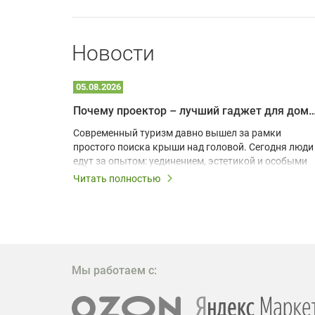
Новости
05.08.2026
Почему проектор – лучший гаджет для домика в
одарят
Современный туризм давно вышел за рамки
х
простого поиска крыши над головой. Сегодня люди
едут за опытом: уединением, эстетикой и особыми
ощущениями. Владельцы A-frame домов,
Читать полностью
!
глэмпингов и шале понимают, что конкуренция
растет, и стандартного набора мебели уже
, на
недостаточно. Чтобы гость не просто
забронировал жилье, а захотел вернуться и
поделиться впечатлениями в соцсетях, нужно
предложить ему нечто особенное. Одним из самых
Мы работаем с:
эффективных и бюджетных способов стать
заметнее на фоне конкурентов является установка
проектора.