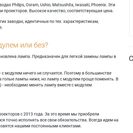
х Philips, Osram, Ushio, Matsushita, Iwasaki, Phoenix. Эти
и проекторов. Высокое качество, соответствующая цена.
их заводах, идентичные по тех. характеристикам,
е.
дулем или без?
тановлена лампа. Предназначен для легкой замены лампы в
С
- с модулем ничего не случается. Поэтому в большинстве
а голые лампы ниже, но лампу с модулем проще поменять. В
) - необходимо менять лампу вместе с модулем
оекторов с 2013 года. За это время мы приобрели
я точно исполнять все свои обязательства. Всегда идем на
ановятся нашими постоянными клиентами.