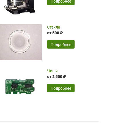
SERGEY FOURSOV,
24.04.2026
Подробнее
оптимизированной стоимости, чему
чрезмерно благодарны!)))
Достоинства:
Стекла
от 500 ₽
широкий ассортимент ламп, как оригиналов,
так и аналогов.Быстрое оформление и
передача в доставку, приемлемые цены. Мне
Подробнее
понравилось.
Читать полностью
Чипы
Mr.Candy,
16.04.2026
от 2 500 ₽
Подробнее
Достоинства:
очень понравилось , сервис ,качество ,цена