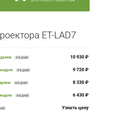
роектора ET-LAD7
10 930 ₽
одулем
4-6 дней
9 720 ₽
 модуля
4-6 дней
8 330 ₽
одулем
4-6 дней
6 430 ₽
 модуля
4-6 дней
Узнать цену
дней