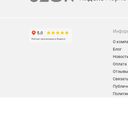
Инфор
О комп
Блог
Новост
Оплата 
Отзыв
Связать
Публич
Политик
персон
Согласи
данных
2026 © hiteklab.ru