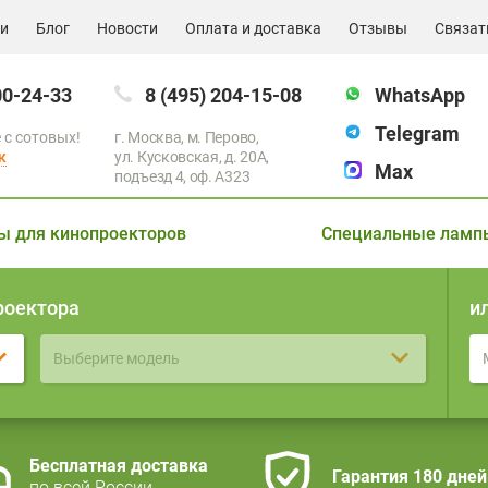
ии
Блог
Новости
Оплата и доставка
Отзывы
Связат
00-24-33
8 (495) 204-15-08
WhatsApp
Telegram
 с сотовых!
г. Москва, м. Перово,
к
ул. Кусковская, д. 20А,
Max
подъезд 4, оф. A323
ы для кинопроекторов
Специальные ламп
роектора
и
Выберите модель
Бесплатная доставка
Гарантия 180 дней
по всей России