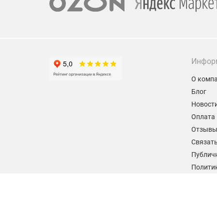
Инфор
О комп
Блог
Новост
Оплата 
Отзыв
Связать
Публич
Политик
персон
Согласи
данных