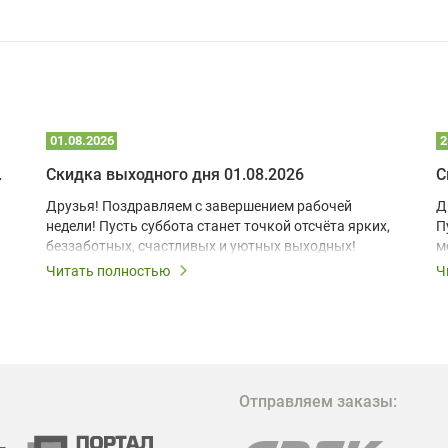
01.08.2026
2
 глэмпинге
Скидка выходного дня 01.08.2026
С
Друзья! Поздравляем с завершением рабочей
Д
недели! Пусть суббота станет точкой отсчёта ярких,
П
беззаботных, счастливых и уютных выходных!
м
з
Читать полностью
Ч
В
в
в
М
Отправляем заказы:
м
Г