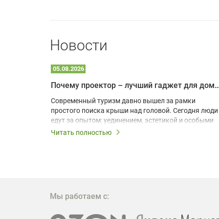
Новости
05.08.2026
Почему проектор – лучший гаджет для домика в
одарят
Современный туризм давно вышел за рамки
х
простого поиска крыши над головой. Сегодня люди
едут за опытом: уединением, эстетикой и особыми
ощущениями. Владельцы A-frame домов,
Читать полностью
!
глэмпингов и шале понимают, что конкуренция
растет, и стандартного набора мебели уже
, на
недостаточно. Чтобы гость не просто
забронировал жилье, а захотел вернуться и
поделиться впечатлениями в соцсетях, нужно
предложить ему нечто особенное. Одним из самых
Мы работаем с:
эффективных и бюджетных способов стать
заметнее на фоне конкурентов является установка
проектора.