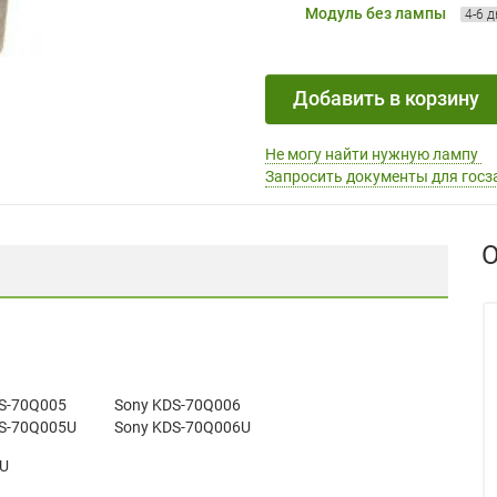
Модуль без лампы
4-6 
Добавить в корзину
Не могу найти нужную лампу
Запросить документы для госз
О
S-70Q005
Sony KDS-70Q006
S-70Q005U
Sony KDS-70Q006U
U