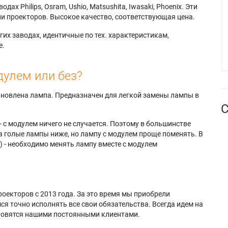
х Philips, Osram, Ushio, Matsushita, Iwasaki, Phoenix. Эти
и проекторов. Высокое качество, соответствующая цена.
их заводах, идентичные по тех. характеристикам,
е.
дулем или без?
тановлена лампа. Предназначен для легкой замены лампы в
С
- с модулем ничего не случается. Поэтому в большинстве
а голые лампы ниже, но лампу с модулем проще поменять. В
) - необходимо менять лампу вместе с модулем
оекторов с 2013 года. За это время мы приобрели
я точно исполнять все свои обязательства. Всегда идем на
ановятся нашими постоянными клиентами.