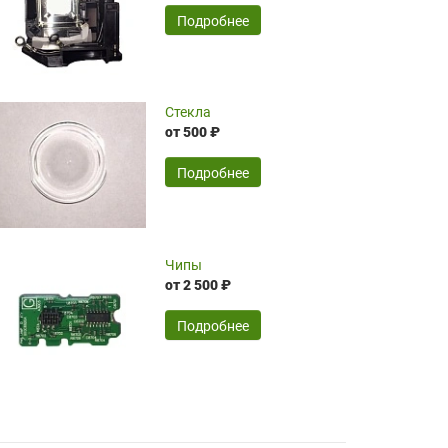
временные затраты по достаточно
SERGEY FOURSOV,
24.04.2026
Подробнее
оптимизированной стоимости, чему
чрезмерно благодарны!)))
Достоинства:
Стекла
от 500 ₽
широкий ассортимент ламп, как оригиналов,
так и аналогов.Быстрое оформление и
передача в доставку, приемлемые цены. Мне
Подробнее
понравилось.
Читать полностью
Чипы
Mr.Candy,
16.04.2026
от 2 500 ₽
Подробнее
Достоинства:
очень понравилось , сервис ,качество ,цена