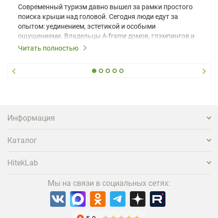
Современный туризм давно вышел за рамки простого
поиска крыши над головой. Сегодня люди едут за
опытом: уединением, эстетикой и особыми
ощущениями. Владельцы A-frame домов, глэмпингов и
шале понимают, что конкуренция растет, и
Читать полностью
стандартного набора мебели уже недостаточно. Чтобы
гость не просто забронировал жилье, а захотел
вернуться и поделиться впечатлениями в соцсетях,
нужно предложить ему нечто особенное. Одним из
самых эффективных и бюджетных способов стать
заметнее на фоне конкурентов является установка
проектора.
Информация
Каталог
HitekLab
Мы на связи в социальных сетях: