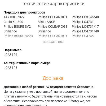
Технические характеристики
Подходит для проекторов
A+k DXD 7022
Philips CCLEAR XG1
Philips LC3146/40
Casio XL-300
BRILLANCE
Philips LC4731
Philips BSURE SV2
Philips CCLEAR XG1
Philips LC4731/17
Brilliance
Brilliance
Philips LC4731/40
Philips BSURE SV2B
Philips CCLEAR XG1
Philips LC4745
Philips BSURE XG2
Wireless
Philips LC4745/17
Brilliance
Philips CCLEAR
Philips LC4745/40
Партномер
Philips CCLEAR AIR
XG1B
Philips LC4746
LCA3124
Philips CCLEAR AIR
Philips CCLEAR
Philips LC4746/17
Wireless
XG1B AIR
Philips LC4746/40
Альтернативные партномера
Philips CCLEAR SG1
Philips LC3136
Premier AHE-S481
LCA3123
Philips CCLEAR SV1
Philips LC3136/17
Premier APD-S603
Philips CCLEAR
Philips LC3136/17B
Premier APD-X603
Доставка
SVGA
Philips LC3136/40
Premier DPD-S603
Philips CCLEAR
Philips LC3146
Premier PD-X570
Доставка в любой регион РФ осуществляется бесплатно.
WIRELESS
Philips LC3146/17
Premier PD-X620
Цены указаны уже с доставкой, ничего дополнительно
Philips CCLEAR XG1
Philips LC3146/17B
платить не нужно будет. Лампы упаковываются так, чтобы
обеспечить безопасность при перевозке. К тому же, все
отправления застрахованы.