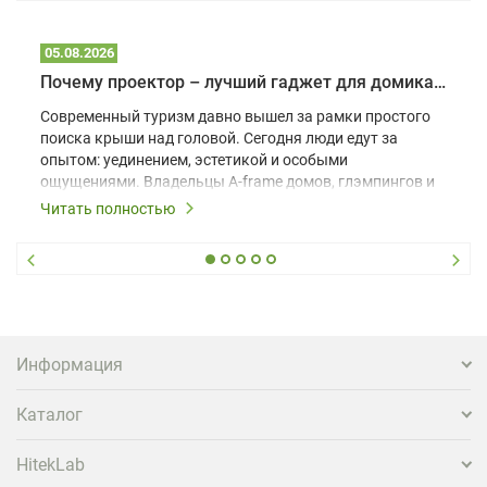
05.08.2026
Почему проектор – лучший гаджет для домика в глэмпинге
Современный туризм давно вышел за рамки простого
поиска крыши над головой. Сегодня люди едут за
опытом: уединением, эстетикой и особыми
ощущениями. Владельцы A-frame домов, глэмпингов и
шале понимают, что конкуренция растет, и
Читать полностью
стандартного набора мебели уже недостаточно. Чтобы
гость не просто забронировал жилье, а захотел
вернуться и поделиться впечатлениями в соцсетях,
нужно предложить ему нечто особенное. Одним из
самых эффективных и бюджетных способов стать
заметнее на фоне конкурентов является установка
проектора.
Информация
Каталог
HitekLab