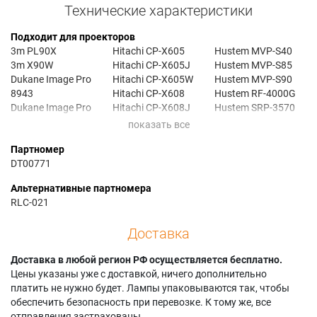
Технические характеристики
Подходит для проекторов
3m PL90X
Hitachi CP-X605
Hustem MVP-S40
3m X90W
Hitachi CP-X605J
Hustem MVP-S85
Dukane Image Pro
Hitachi CP-X605W
Hustem MVP-S90
8943
Hitachi CP-X608
Hustem RF-4000G
Dukane Image Pro
Hitachi CP-X608J
Hustem SRP-3570
8944
Hitachi HCP-6600X
Hustem SRP-4070
Hitachi CP-X505
Hitachi HCP-6700X
Viewsonic PJ1158
Партномер
Hitachi CP-X505W
Hitachi HCP-6800X
DT00771
Hitachi CP-X600
Hitachi HCP-7000X
Альтернативные партномера
RLC-021
Доставка
Доставка в любой регион РФ осуществляется бесплатно.
Цены указаны уже с доставкой, ничего дополнительно
платить не нужно будет. Лампы упаковываются так, чтобы
обеспечить безопасность при перевозке. К тому же, все
отправления застрахованы.