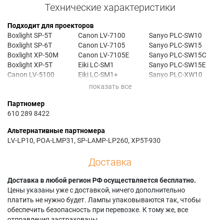
Технические характеристики
Подходит для проекторов
Boxlight SP-5T
Canon LV-7100
Sanyo PLC-SW10
Boxlight SP-6T
Canon LV-7105
Sanyo PLC-SW15
Boxlight XP-50M
Canon LV-7105E
Sanyo PLC-SW15C
Boxlight XP-5T
Eiki LC-SM1
Sanyo PLC-SW15E
Canon LV-5100
Eiki LC-SM1+
Sanyo PLC-XW10
Canon LV-5100E
Eiki LC-SM1E
Sanyo PLC-XW10E
Canon LV-5110
Eiki LC-SM2
Sanyo PLC-XW15
Партномер
Canon LV-5110E
Eiki LC-XM1
Sanyo PLC-XW15N
610 289 8422
Canon LV-51X0
Infocus LP260
Альтернативные партномера
LV-LP10, POA-LMP31, SP-LAMP-LP260, XP5T-930
Доставка
Доставка в любой регион РФ осуществляется бесплатно.
Цены указаны уже с доставкой, ничего дополнительно
платить не нужно будет. Лампы упаковываются так, чтобы
обеспечить безопасность при перевозке. К тому же, все
отправления застрахованы.