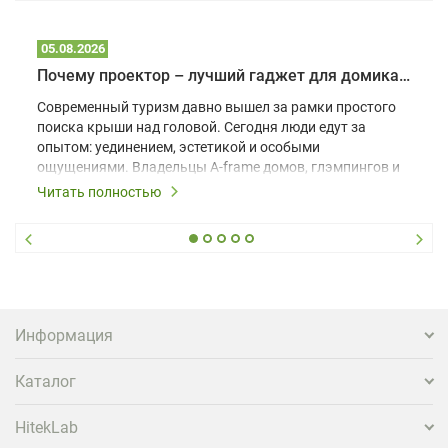
05.08.2026
Почему проектор – лучший гаджет для домика в глэмпинге
Современный туризм давно вышел за рамки простого
поиска крыши над головой. Сегодня люди едут за
опытом: уединением, эстетикой и особыми
ощущениями. Владельцы A-frame домов, глэмпингов и
шале понимают, что конкуренция растет, и
Читать полностью
стандартного набора мебели уже недостаточно. Чтобы
гость не просто забронировал жилье, а захотел
вернуться и поделиться впечатлениями в соцсетях,
нужно предложить ему нечто особенное. Одним из
самых эффективных и бюджетных способов стать
заметнее на фоне конкурентов является установка
проектора.
Информация
Каталог
HitekLab