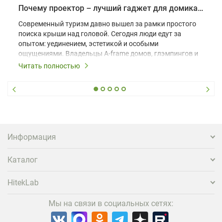
Почему проектор – лучший гаджет для домика в глэмпинге
Современный туризм давно вышел за рамки простого
поиска крыши над головой. Сегодня люди едут за
опытом: уединением, эстетикой и особыми
ощущениями. Владельцы A-frame домов, глэмпингов и
шале понимают, что конкуренция растет, и
Читать полностью
стандартного набора мебели уже недостаточно. Чтобы
гость не просто забронировал жилье, а захотел
вернуться и поделиться впечатлениями в соцсетях,
нужно предложить ему нечто особенное. Одним из
самых эффективных и бюджетных способов стать
заметнее на фоне конкурентов является установка
проектора.
Информация
Каталог
HitekLab
Мы на связи в социальных сетях: