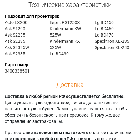
Технические характеристики
Подходит для проекторов
Acto LX200
Esprit PST250X
Lg BD450
Ask S1290
Kindermann KW
Lg BD460
Ask S2235
525W
Lg BD470
Ask S2295
Kindermann KX
Specktron XL-235
Ask S2325W
525W
Specktron XL-240
Ask S2335
Lg BD430
Партномер
3400338501
Доставка
Доставка в любой регион РФ осуществляется бесплатно.
Цены указаны уже с доставкой, ничего дополнительно
платить не нужно будет. Лампы упаковываются так, чтобы
обеспечить безопасность при перевозке. К тому же, все
отправления застрахованы.
При доставке
наложенным платежом
с оплатой наличными
при
получении
в любой город РФ стоимость доставки