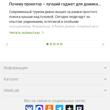
Почему проектор – лучший гаджет для домика в глэмпинге
Современный туризм давно вышел за рамки простого
поиска крыши над головой. Сегодня люди едут за
опытом: уединением, эстетикой и особыми
ощущениями. Владельцы A-frame домов, глэмпингов и
шале понимают, что конкуренция растет, и
Читать полностью
стандартного набора мебели уже недостаточно. Чтобы
гость не просто забронировал жилье, а захотел
вернуться и поделиться впечатлениями в соцсетях,
нужно предложить ему нечто особенное. Одним из
самых эффективных и бюджетных способов стать
заметнее на фоне конкурентов является установка
проектора.
Информация
Каталог
HitekLab
Мы на связи в социальных сетях: