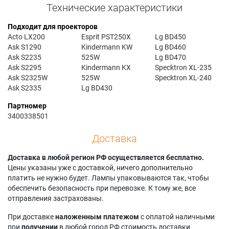
Технические характеристики
Подходит для проекторов
Acto LX200
Esprit PST250X
Lg BD450
Ask S1290
Kindermann KW
Lg BD460
Ask S2235
525W
Lg BD470
Ask S2295
Kindermann KX
Specktron XL-235
Ask S2325W
525W
Specktron XL-240
Ask S2335
Lg BD430
Партномер
3400338501
Доставка
Доставка в любой регион РФ осуществляется бесплатно.
Цены указаны уже с доставкой, ничего дополнительно
платить не нужно будет. Лампы упаковываются так, чтобы
обеспечить безопасность при перевозке. К тому же, все
отправления застрахованы.
При доставке
наложенным платежом
с оплатой наличными
при
получении
в любой город РФ стоимость доставки