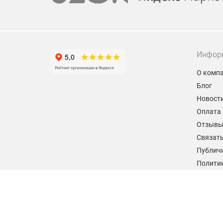
Инфор
О комп
Блог
Новост
Оплата 
Отзыв
Связать
Публич
Политик
персон
Согласи
данных
2026 © hiteklab.ru