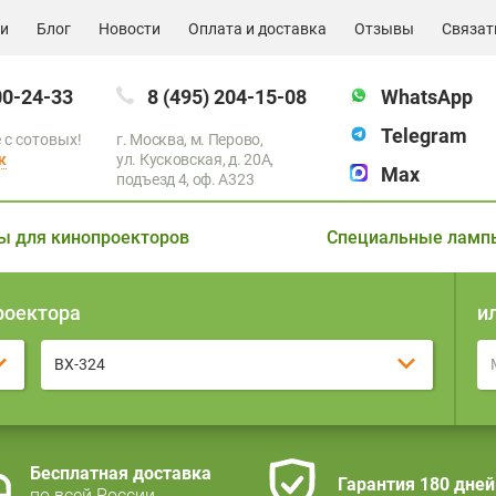
ии
Блог
Новости
Оплата и доставка
Отзывы
Связат
00-24-33
8 (495) 204-15-08
WhatsApp
Telegram
 с сотовых!
г. Москва, м. Перово,
к
ул. Кусковская, д. 20А,
Max
подъезд 4, оф. A323
ы для кинопроекторов
Специальные ламп
роектора
и
BX-324
Бесплатная доставка
Гарантия 180 дней
по всей России