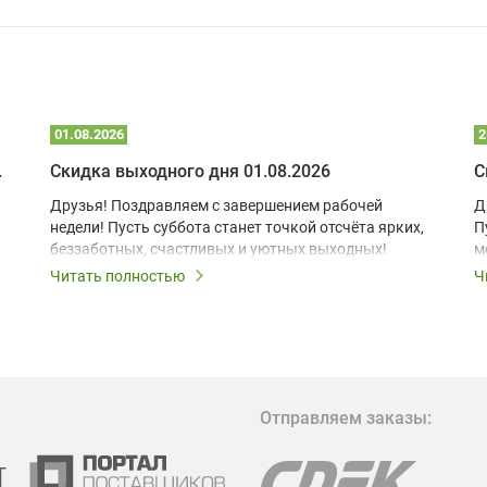
01.08.2026
2
 глэмпинге
Скидка выходного дня 01.08.2026
С
Друзья! Поздравляем с завершением рабочей
Д
недели! Пусть суббота станет точкой отсчёта ярких,
П
беззаботных, счастливых и уютных выходных!
м
з
Читать полностью
Ч
В
в
в
М
Отправляем заказы:
м
Г