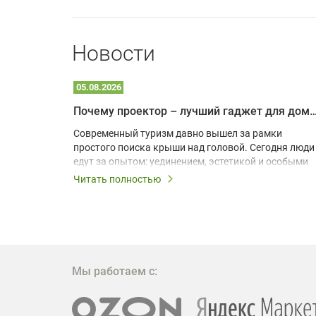
Новости
05.08.2026
Почему проектор – лучший гаджет для домика в
одарят
Современный туризм давно вышел за рамки
х
простого поиска крыши над головой. Сегодня люди
едут за опытом: уединением, эстетикой и особыми
ощущениями. Владельцы A-frame домов,
Читать полностью
!
глэмпингов и шале понимают, что конкуренция
растет, и стандартного набора мебели уже
, на
недостаточно. Чтобы гость не просто
забронировал жилье, а захотел вернуться и
поделиться впечатлениями в соцсетях, нужно
предложить ему нечто особенное. Одним из самых
Мы работаем с:
эффективных и бюджетных способов стать
заметнее на фоне конкурентов является установка
проектора.