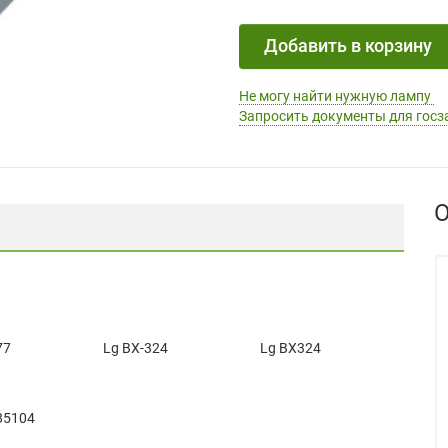
Добавить в корзину
Не могу найти нужную лампу
Запросить документы для госз
О
77
Lg BX-324
Lg BX324
3
85104