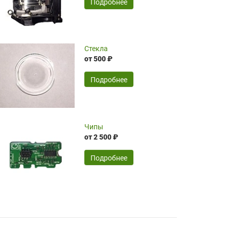
SERGEY FOURSOV,
24.04.2026
Подробнее
оптимизированной стоимости, чему
чрезмерно благодарны!)))
Достоинства:
Стекла
от 500 ₽
широкий ассортимент ламп, как оригиналов,
так и аналогов.Быстрое оформление и
передача в доставку, приемлемые цены. Мне
Подробнее
понравилось.
Читать полностью
Чипы
Mr.Candy,
16.04.2026
от 2 500 ₽
Подробнее
Достоинства:
очень понравилось , сервис ,качество ,цена