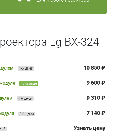
роектора Lg BX-324
10 850 ₽
одулем
4-6 дней
9 600 ₽
 модуля
на складе
9 310 ₽
одулем
4-6 дней
7 140 ₽
 модуля
4-6 дней
Узнать цену
дней