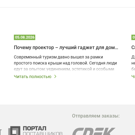
05.08.2026
0
Почему проектор – лучший гаджет для домика в глэмпинге
С
Современный туризм давно вышел за рамки
Д
простого поиска крыши над головой. Сегодня люди
н
едут за опытом: уединением, эстетикой и особыми
б
ощущениями. Владельцы A-frame домов,
Читать полностью
Ч
глэмпингов и шале понимают, что конкуренция
растет, и стандартного набора мебели уже
недостаточно. Чтобы гость не просто
забронировал жилье, а захотел вернуться и
поделиться впечатлениями в соцсетях, нужно
предложить ему нечто особенное. Одним из самых
Отправляем заказы:
эффективных и бюджетных способов стать
заметнее на фоне конкурентов является установка
проектора.