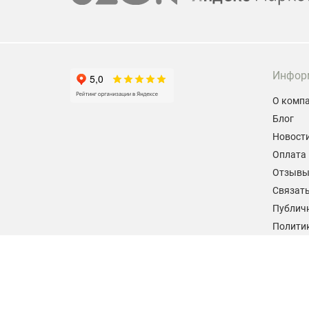
Инфор
О комп
Блог
Новост
Оплата 
Отзыв
Связать
Публич
Политик
персон
Согласи
данных
2026 © hiteklab.ru