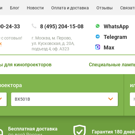
ии
Блог
Новости
Оплата и доставка
Отзывы
Связат
00-24-33
8 (495) 204-15-08
WhatsApp
Telegram
 с сотовых!
г. Москва, м. Перово,
к
ул. Кусковская, д. 20А,
Max
подъезд 4, оф. A323
ы для кинопроекторов
Специальные ламп
роектора
и
BX501B
Бесплатная доставка
Гарантия 180 дней
по всей России