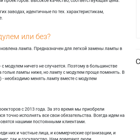
и проекторов. Высокое качество, соответствующая цена.
их заводах, идентичные по тех. характеристикам,
е.
дулем или без?
тановлена лампа. Предназначен для легкой замены лампы в
С
- с модулем ничего не случается. Поэтому в большинстве
а голые лампы ниже, но лампу с модулем проще поменять. В
) - необходимо менять лампу вместе с модулем
оекторов с 2013 года. За это время мы приобрели
я точно исполнять все свои обязательства. Всегда идем на
ановятся нашими постоянными клиентами.
еди них и частные лица, и коммерческие организации, и
нес, так и государство. Нам доверяют люди.