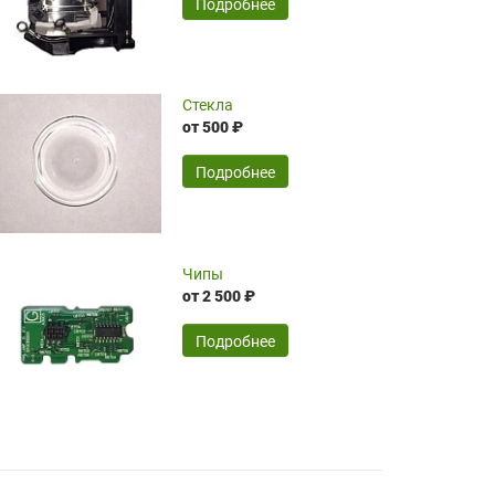
SERGEY FOURSOV,
24.04.2026
Подробнее
оптимизированной стоимости, чему
чрезмерно благодарны!)))
Достоинства:
Стекла
от 500 ₽
широкий ассортимент ламп, как оригиналов,
так и аналогов.Быстрое оформление и
передача в доставку, приемлемые цены. Мне
Подробнее
понравилось.
Читать полностью
Чипы
Mr.Candy,
16.04.2026
от 2 500 ₽
Подробнее
Достоинства:
очень понравилось , сервис ,качество ,цена