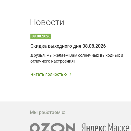
Новости
08.08.2026
Optoma W309ST: идеальное решение для малых пространств и учебных классов
Скидка выходного дня 08.08.2026
удь то
Друзья, мы желаем Вам солнечных выходных и
ли
отличного настроения!
дования
 важным.
Читать полностью
W309ST
то
 которое
ажение
Мы работаем с: