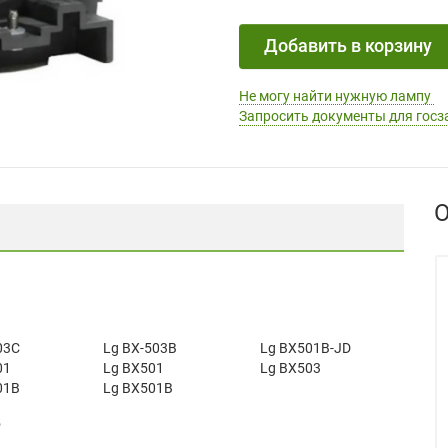
Добавить в корзину
Не могу найти нужную лампу
Запросить документы для госз
О
03C
Lg BX-503B
Lg BX501B-JD
01
Lg BX501
Lg BX503
01B
Lg BX501B
5