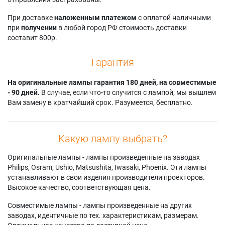
238W
ColorView
TRAVELITE TS-1700
Geha Compact 239
Mitsubishi SL4S
Saville Av
При доставке
наложенным платежом
с оплатой наличными
Geha Compact 239
Mitsubishi SL4SU
TRAVELITE TS-2000
при
получении
в любой город РФ стоимость доставки
Dialog
Mitsubishi SL4SU
Saville Av TS-1700
составит 800р.
ColorView
Гарантия
На оригинальные лампы гарантия 180 дней, на совместимые
- 90 дней.
В случае, если что-то случится с лампой, мы вышлем
Вам замену в кратчайший срок. Разумеется, бесплатно.
Какую лампу выбрать?
Оригинальные лампы - лампы произведенные на заводах
Philips, Osram, Ushio, Matsushita, Iwasaki, Phoenix. Эти лампы
устанавливают в свои изделия производители проекторов.
Высокое качество, соответствующая цена.
Совместимые лампы - лампы произведенные на других
заводах, идентичные по тех. характеристикам, размерам.