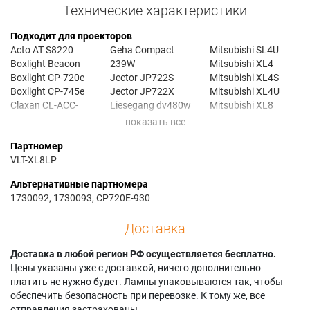
Технические характеристики
Подходит для проекторов
Acto AT S8220
Geha Compact
Mitsubishi SL4U
Boxlight Beacon
239W
Mitsubishi XL4
Boxlight CP-720e
Jector JP722S
Mitsubishi XL4S
Boxlight CP-745e
Jector JP722X
Mitsubishi XL4U
Claxan CL-ACC-
Liesegang dv480w
Mitsubishi XL8
17020
Liesegang dv481
Mitsubishi XL8U
Claxan EX-17020
Liesegang dv483
Mitsubishi XL8U
Партномер
Claxan EX-17025
Megapower ML123
ColorView
VLT-XL8LP
Dukane IMAGEPRO
Megapower ML176
Sahara AV3200
8763
Mitsubishi
Sahara S2000
Альтернативные партномера
Elux EX2010
DEFENDER W/CUP
Sahara S2200
1730092, 1730093, CP720E-930
Elux EX2020
Mitsubishi LVP-
Sahara S2200WI
Elux EX2022WB
SL4SU
Saville Av TMX-
Доставка
Elux EX2025W
Mitsubishi LVP-SL4U
1700XL
Everest EX-17020S
Mitsubishi LVP-XL4S
Saville Av TMX-2000
Доставка в любой регион РФ осуществляется бесплатно.
Everest HD-U61
Mitsubishi LVP-XL4U
Saville Av
Цены указаны уже с доставкой, ничего дополнительно
Geha Compact 238
Mitsubishi LVP-XL8U
TRAVELITE TMX-
платить не нужно будет. Лампы упаковываются так, чтобы
Geha Compact 238L
Mitsubishi SL4
1500
обеспечить безопасность при перевозке. К тому же, все
Geha Compact
Mitsubishi SL4HT
Saville Av
отправления застрахованы.