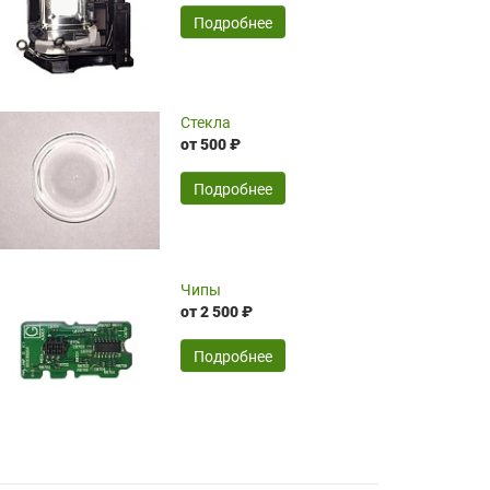
временные затраты по достаточно
SERGEY FOURSOV,
24.04.2026
Подробнее
оптимизированной стоимости, чему
чрезмерно благодарны!)))
Достоинства:
Стекла
от 500 ₽
широкий ассортимент ламп, как оригиналов,
так и аналогов.Быстрое оформление и
передача в доставку, приемлемые цены. Мне
Подробнее
понравилось.
Читать полностью
Чипы
Mr.Candy,
16.04.2026
от 2 500 ₽
Подробнее
Достоинства:
очень понравилось , сервис ,качество ,цена