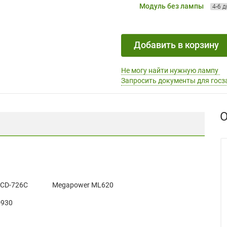
Модуль без лампы
4-6 
Добавить в корзину
Не могу найти нужную лампу
Запросить документы для госз
О
 CD-726C
Megapower ML620
-930