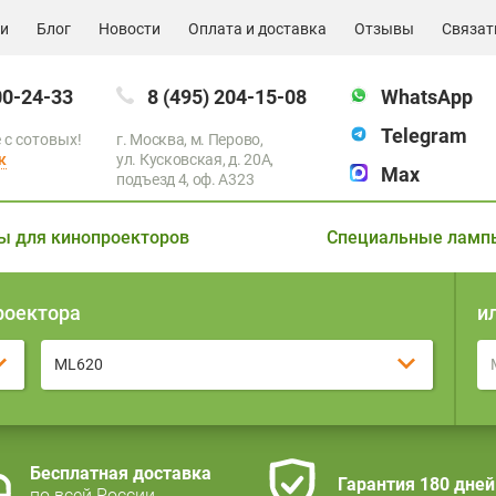
ии
Блог
Новости
Оплата и доставка
Отзывы
Связат
00-24-33
8 (495) 204-15-08
WhatsApp
Telegram
 с сотовых!
г. Москва, м. Перово,
к
ул. Кусковская, д. 20А,
Max
подъезд 4, оф. A323
ы для кинопроекторов
Специальные ламп
роектора
и
ML620
Бесплатная доставка
Гарантия 180 дней
по всей России