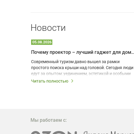
Новости
05.08.2026
Почему проектор – лучший гаджет для домика в
одарят
Современный туризм давно вышел за рамки
х
простого поиска крыши над головой. Сегодня люди
едут за опытом: уединением, эстетикой и особыми
ощущениями. Владельцы A-frame домов,
Читать полностью
!
глэмпингов и шале понимают, что конкуренция
растет, и стандартного набора мебели уже
, на
недостаточно. Чтобы гость не просто
забронировал жилье, а захотел вернуться и
поделиться впечатлениями в соцсетях, нужно
предложить ему нечто особенное. Одним из самых
Мы работаем с:
эффективных и бюджетных способов стать
заметнее на фоне конкурентов является установка
проектора.