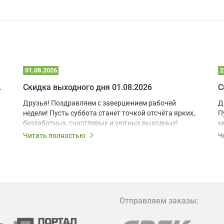
01.08.2026
2
 глэмпинге
Скидка выходного дня 01.08.2026
С
Друзья! Поздравляем с завершением рабочей
Д
недели! Пусть суббота станет точкой отсчёта ярких,
П
беззаботных, счастливых и уютных выходных!
м
з
Читать полностью
Ч
В
в
в
М
Отправляем заказы:
м
Г