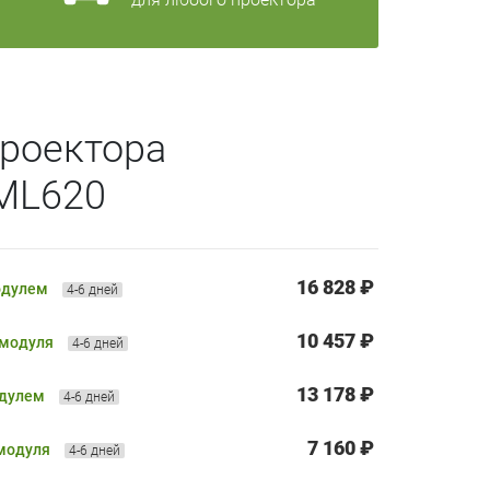
роектора
ML620
16 828 ₽
одулем
4-6 дней
10 457 ₽
 модуля
4-6 дней
13 178 ₽
одулем
4-6 дней
7 160 ₽
 модуля
4-6 дней