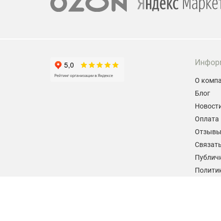
Инфор
О комп
Блог
Новост
Оплата 
Отзыв
Связать
Публич
Политик
персон
Согласи
данных