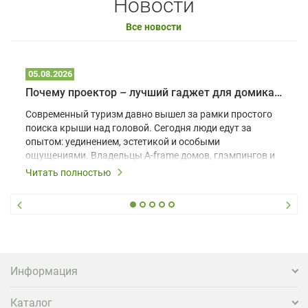
Новости
Все новости
05.08.2026
Почему проектор – лучший гаджет для домика в глэмпинге
Современный туризм давно вышел за рамки простого
поиска крыши над головой. Сегодня люди едут за
опытом: уединением, эстетикой и особыми
ощущениями. Владельцы A-frame домов, глэмпингов и
шале понимают, что конкуренция растет, и
Читать полностью
стандартного набора мебели уже недостаточно. Чтобы
гость не просто забронировал жилье, а захотел
вернуться и поделиться впечатлениями в соцсетях,
нужно предложить ему нечто особенное. Одним из
самых эффективных и бюджетных способов стать
заметнее на фоне конкурентов является установка
проектора.
Информация
Каталог