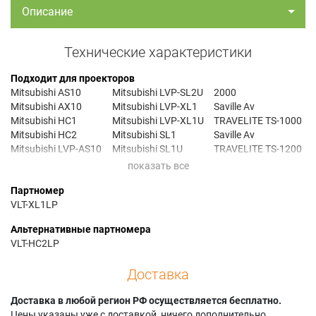
Описание
Технические характеристики
Подходит для проекторов
Mitsubishi AS10
Mitsubishi LVP-SL2U
2000
Mitsubishi AX10
Mitsubishi LVP-XL1
Saville Av
Mitsubishi HC1
Mitsubishi LVP-XL1U
TRAVELITE TS-1000
Mitsubishi HC2
Mitsubishi SL1
Saville Av
Mitsubishi LVP-AS10
Mitsubishi SL1U
TRAVELITE TS-1200
Mitsubishi LVP-AX10
Mitsubishi SL2
Saville Av
Mitsubishi LVP-HC1
Mitsubishi SL2U
TRAVELITE TX-1000
Партномер
Mitsubishi LVP-HC2
Mitsubishi XL1
Yokogawa D-1100S
VLT-XL1LP
Mitsubishi LVP-SL1
Mitsubishi XL1U
Yokogawa D-1100X
Mitsubishi LVP-SL1U
Saville Av
Альтернативные партномера
Mitsubishi LVP-SL2
TRAVELITE TMX-
VLT-HC2LP
Доставка
Доставка в любой регион РФ осуществляется бесплатно.
Цены указаны уже с доставкой, ничего дополнительно