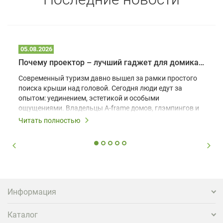
05.08.2026
Почему проектор – лучший гаджет для домика в глэмпинге
Современный туризм давно вышел за рамки простого
поиска крыши над головой. Сегодня люди едут за
опытом: уединением, эстетикой и особыми
ощущениями. Владельцы A-frame домов, глэмпингов и
шале понимают, что конкуренция растет, и
Читать полностью
стандартного набора мебели уже недостаточно. Чтобы
гость не просто забронировал жилье, а захотел
вернуться и поделиться впечатлениями в соцсетях,
нужно предложить ему нечто особенное. Одним из
самых эффективных и бюджетных способов стать
заметнее на фоне конкурентов является установка
проектора.
Информация
Каталог