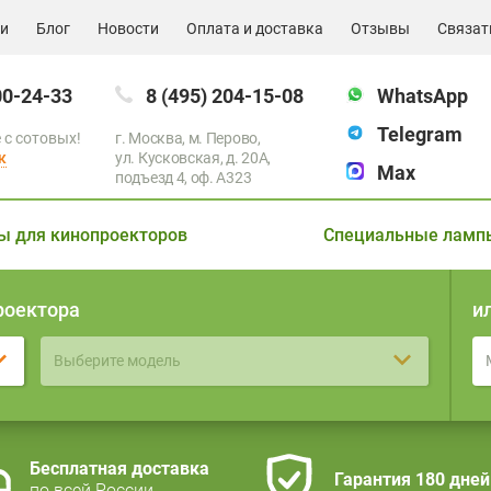
ии
Блог
Новости
Оплата и доставка
Отзывы
Связат
00-24-33
8 (495) 204-15-08
WhatsApp
Telegram
 с сотовых!
г. Москва, м. Перово,
к
ул. Кусковская, д. 20А,
Max
подъезд 4, оф. A323
ы для кинопроекторов
Специальные ламп
роектора
и
Выберите модель
Бесплатная доставка
Гарантия 180 дней
по всей России