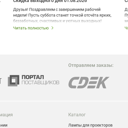
 глэмпинге
Скидка выходного дня 01.08.2026
С
Друзья! Поздравляем с завершением рабочей
Д
недели! Пусть суббота станет точкой отсчёта ярких,
П
беззаботных, счастливых и уютных выходных!
м
з
Читать полностью
Ч
В
в
в
М
Отправляем заказы:
м
Г
мация
Каталог
ании
Лампы для проекторов