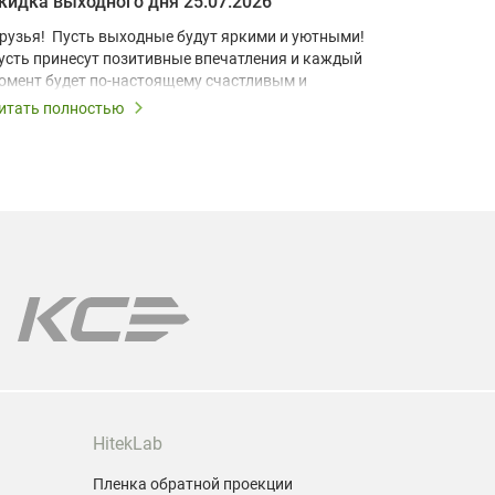
кидка выходного дня 25.07.2026
рузья! Пусть выходные будут яркими и уютными!
В условия
усть принесут позитивные впечатления и каждый
учебный к
омент будет по-настоящему счастливым и
домашний 
апоминающимся!
для визуа
итать полностью
Читать по
Короткоф
ыходные – это повод дарить скидки, поэтому все
разработа
ыходные действует скидка выходного дня 10% на
компактно
се лампы!
позволяет
даже в ус
ы поможем подобрать лампу именно для Вашей
одели проектора.
арантия на все лампы!
HitekLab
Пленка обратной проекции