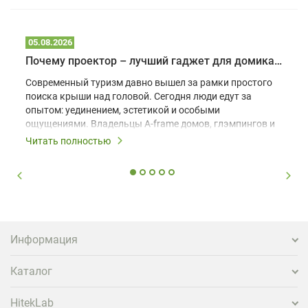
05.08.2026
Почему проектор – лучший гаджет для домика в глэмпинге
Современный туризм давно вышел за рамки простого
поиска крыши над головой. Сегодня люди едут за
опытом: уединением, эстетикой и особыми
ощущениями. Владельцы A-frame домов, глэмпингов и
шале понимают, что конкуренция растет, и
Читать полностью
стандартного набора мебели уже недостаточно. Чтобы
гость не просто забронировал жилье, а захотел
вернуться и поделиться впечатлениями в соцсетях,
нужно предложить ему нечто особенное. Одним из
самых эффективных и бюджетных способов стать
заметнее на фоне конкурентов является установка
проектора.
Информация
Каталог
HitekLab