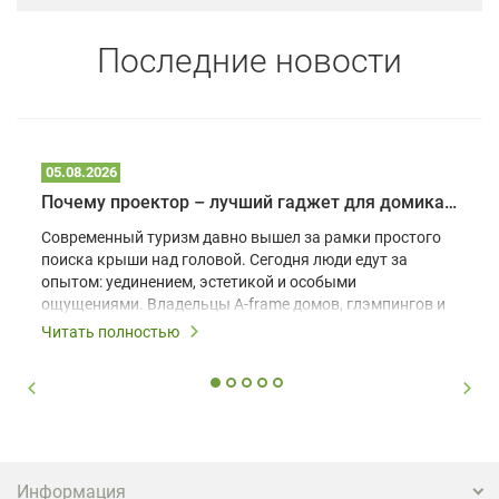
Последние новости
05.08.2026
Почему проектор – лучший гаджет для домика в глэмпинге
Современный туризм давно вышел за рамки простого
поиска крыши над головой. Сегодня люди едут за
опытом: уединением, эстетикой и особыми
ощущениями. Владельцы A-frame домов, глэмпингов и
шале понимают, что конкуренция растет, и
Читать полностью
стандартного набора мебели уже недостаточно. Чтобы
гость не просто забронировал жилье, а захотел
вернуться и поделиться впечатлениями в соцсетях,
нужно предложить ему нечто особенное. Одним из
самых эффективных и бюджетных способов стать
заметнее на фоне конкурентов является установка
проектора.
Информация