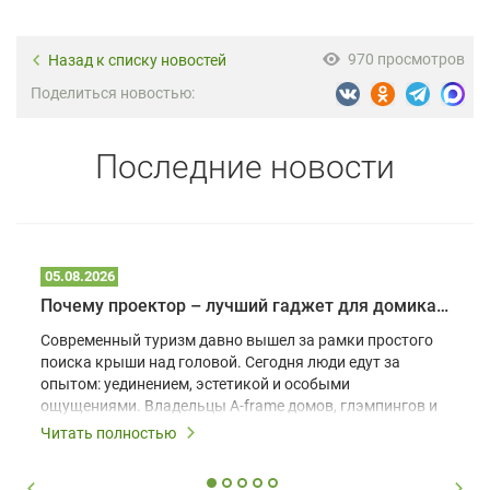
970 просмотров
Назад к списку новостей
Поделиться новостью:
Последние новости
05.08.2026
Почему проектор – лучший гаджет для домика в глэмпинге
Современный туризм давно вышел за рамки простого
поиска крыши над головой. Сегодня люди едут за
опытом: уединением, эстетикой и особыми
ощущениями. Владельцы A-frame домов, глэмпингов и
шале понимают, что конкуренция растет, и
Читать полностью
стандартного набора мебели уже недостаточно. Чтобы
гость не просто забронировал жилье, а захотел