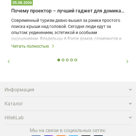
05.08.2026
Почему проектор – лучший гаджет для домика в глэмпинге
Современный туризм давно вышел за рамки простого
поиска крыши над головой. Сегодня люди едут за
опытом: уединением, эстетикой и особыми
ощущениями. Владельцы A-frame домов, глэмпингов и
шале понимают, что конкуренция растет, и
Читать полностью
стандартного набора мебели уже недостаточно. Чтобы
гость не просто забронировал жилье, а захотел
вернуться и поделиться впечатлениями в соцсетях,
нужно предложить ему нечто особенное. Одним из
самых эффективных и бюджетных способов стать
заметнее на фоне конкурентов является установка
проектора.
Информация
Каталог
HitekLab
Мы на связи в социальных сетях: