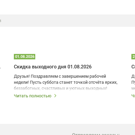
в
01.08.2026
2
 глэмпинге
Скидка выходного дня 01.08.2026
С
Друзья! Поздравляем с завершением рабочей
Д
недели! Пусть суббота станет точкой отсчёта ярких,
П
беззаботных, счастливых и уютных выходных!
м
з
Читать полностью
Ч
В
в
в
М