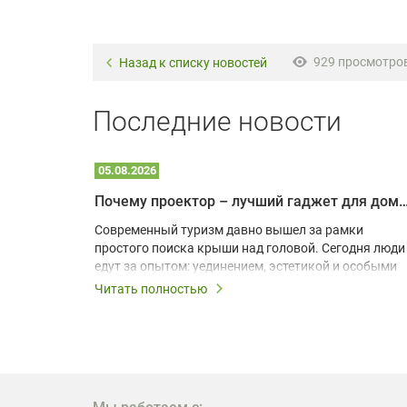
929 просмотро
Назад к списку новостей
Последние новости
05.08.2026
Почему проектор – лучший гаджет для домика в
одарят
Современный туризм давно вышел за рамки
х
простого поиска крыши над головой. Сегодня люди
едут за опытом: уединением, эстетикой и особыми
ощущениями. Владельцы A-frame домов,
Читать полностью
!
глэмпингов и шале понимают, что конкуренция
растет, и стандартного набора мебели уже
, на
недостаточно. Чтобы гость не просто
забронировал жилье, а захотел вернуться и
поделиться впечатлениями в соцсетях, нужно
предложить ему нечто особенное. Одним из самых