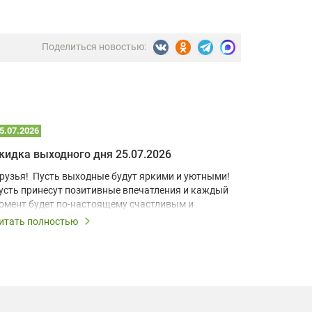
Поделиться новостью:
5.07.2026
22.07.2026
кидка выходного дня 25.07.2026
рузья! Пусть выходные будут яркими и уютными!
В условия
усть принесут позитивные впечатления и каждый
учебный к
омент будет по-настоящему счастливым и
домашний 
апоминающимся!
для визуа
итать полностью
Читать по
Короткоф
ыходные – это повод дарить скидки, поэтому все
разработа
ыходные действует скидка выходного дня 10% на
компактно
се лампы!
позволяет
даже в ус
ы поможем подобрать лампу именно для Вашей