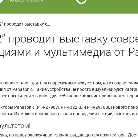
Дом культуры “ГЭС-2” проводит выставку современного искусства с японскими инновациями и мультимедиа от Panasonic
2” проводит выставку совр
циями и мультимедиа от P
 позволяет насладиться современным искусством, но и создает уни
ия от Panasonic. Такие устройства не просто визуализируют карт
все посетители откроют для себя новое видение привычного творч
екторы Panasonic (PT-RZ790W, PT-RQ22KE и PT-RZ970BE) нового по
ности. Их можно использовать для проведения лекций, выставки, 
ультатом!
знь, по праву заслуживает звание выдающегося архитектора. Дост