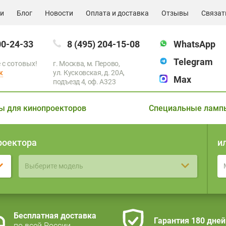
ии
Блог
Новости
Оплата и доставка
Отзывы
Связат
00-24-33
8 (495) 204-15-08
WhatsApp
Telegram
 с сотовых!
г. Москва, м. Перово,
к
ул. Кусковская, д. 20А,
Max
подъезд 4, оф. A323
ы для кинопроекторов
Специальные ламп
роектора
и
Выберите модель
Бесплатная доставка
Гарантия 180 дней
по всей России