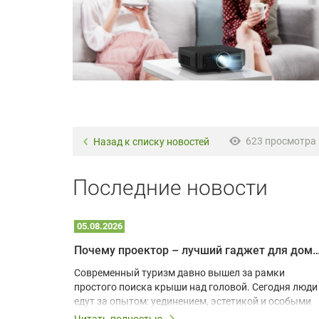
623 просмотра
Назад к списку новостей
Последние новости
05.08.2026
Почему проектор – лучший гаджет для домика в
одарят
Современный туризм давно вышел за рамки
х
простого поиска крыши над головой. Сегодня люди
едут за опытом: уединением, эстетикой и особыми
ощущениями. Владельцы A-frame домов,
Читать полностью