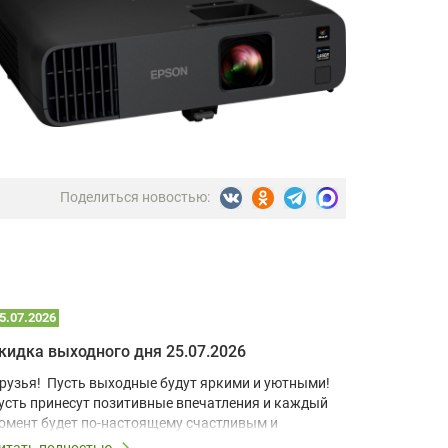
Поделиться новостью:
5.07.2026
22.07.2026
кидка выходного дня 25.07.2026
рузья! Пусть выходные будут яркими и уютными!
В условия
усть принесут позитивные впечатления и каждый
учебный к
омент будет по-настоящему счастливым и
домашний 
апоминающимся!
для визуа
итать полностью
Читать по