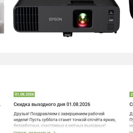
01.08.2026
2
 глэмпинге
Скидка выходного дня 01.08.2026
С
Друзья! Поздравляем с завершением рабочей
Д
недели! Пусть суббота станет точкой отсчёта ярких,
П
беззаботных, счастливых и уютных выходных!
м
з
Читать полностью
Ч