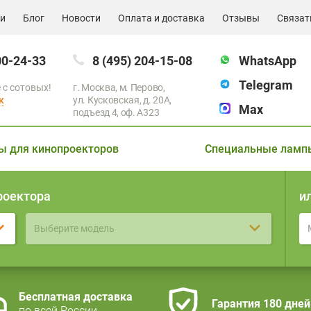
ии
Блог
Новости
Оплата и доставка
Отзывы
Связат
00-24-33
8 (495) 204-15-08
WhatsApp
Telegram
 с сотовых!
г. Москва, м. Перово,
к
ул. Кусковская, д. 20А,
Max
подъезд 4, оф. A323
ы для кинопроекторов
Специальные ламп
роектора
и
Выберите модель
Бесплатная доставка
Гарантия 180 дней
по всей России