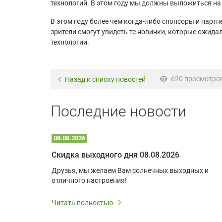
технологий. В этом году мы должны выложиться на
В этом году более чем когда-либо спонсоры и парт
зрители смогут увидеть те новинки, которые ожида
технологии.
620 просмотро
Назад к списку новостей
Последние новости
08.08.2026
Optoma W309ST: идеальное решение для малых пространств и учебных классов
Скидка выходного дня 08.08.2026
удь то
Друзья, мы желаем Вам солнечных выходных и
ли
отличного настроения!
дования
 важным.
Читать полностью
W309ST
то