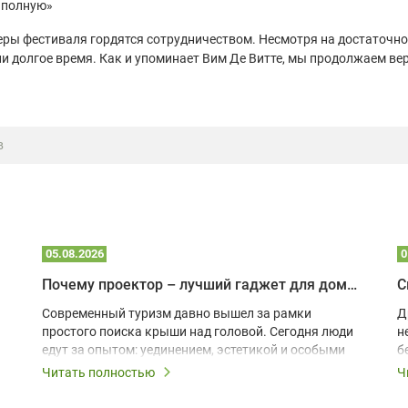
 полную»
неры фестиваля гордятся сотрудничеством. Несмотря на достаточно
ли долгое время. Как и упоминает Вим Де Витте, мы продолжаем в
в
05.08.2026
0
Почему проектор – лучший гаджет для домика в глэмпинге
С
Современный туризм давно вышел за рамки
Д
простого поиска крыши над головой. Сегодня люди
н
едут за опытом: уединением, эстетикой и особыми
б
ощущениями. Владельцы A-frame домов,
Читать полностью
Ч
глэмпингов и шале понимают, что конкуренция
растет, и стандартного набора мебели уже