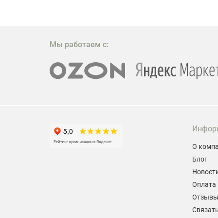
 которое
ажение
Мы работаем с:
Инфор
О комп
Блог
Новост
Оплата 
Отзыв
Связать