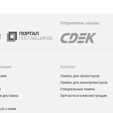
недостаточно. Чтобы гость не просто
забронировал жилье, а захотел вернуться и
поделиться впечатлениями в соцсетях, нужно
предложить ему нечто особенное. Одним из самых
Отправляем заказы:
эффективных и бюджетных способов стать
заметнее на фоне конкурентов является установка
проектора.
мация
Каталог
ании
Лампы для проекторов
Лампы для кинопроекторов
и
Специальные лампы
и доставка
Запчасти и комплектующие
ы
ся с нами