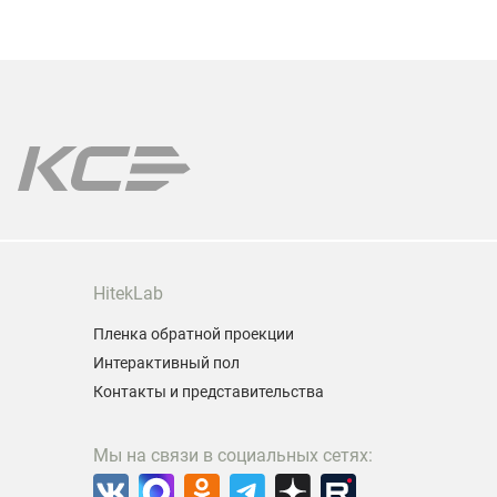
выходные 
все лампы
Мы поможе
модели пр
Гарантия 
HitekLab
Пленка обратной проекции
Интерактивный пол
Контакты и представительства
Мы на связи в социальных сетях: