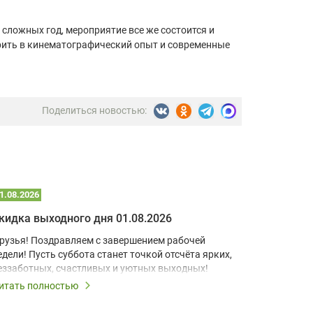
 сложных год, мероприятие все же состоится и
ерить в кинематографический опыт и современные
Поделиться новостью:
1.08.2026
25.07.2026
кидка выходного дня 01.08.2026
Скидка в
рузья! Поздравляем с завершением рабочей
Друзья! П
едели! Пусть суббота станет точкой отсчёта ярких,
Пусть при
еззаботных, счастливых и уютных выходных!
момент бу
запомина
итать полностью
Читать по
Выходные 