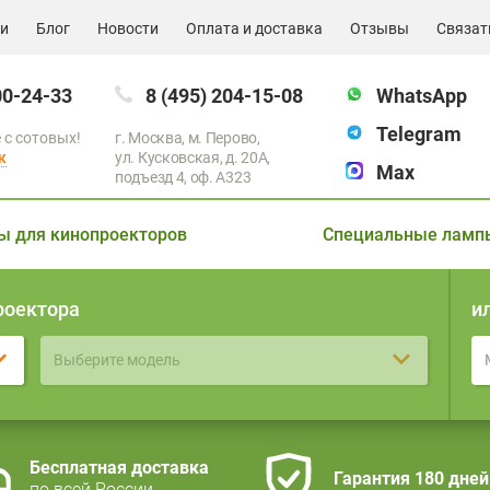
ии
Блог
Новости
Оплата и доставка
Отзывы
Связат
00-24-33
8 (495) 204-15-08
WhatsApp
Telegram
 с сотовых!
г. Москва, м. Перово,
к
ул. Кусковская, д. 20А,
Max
подъезд 4, оф. A323
ы для кинопроекторов
Специальные ламп
роектора
и
Выберите модель
Бесплатная доставка
Гарантия 180 дней
по всей России