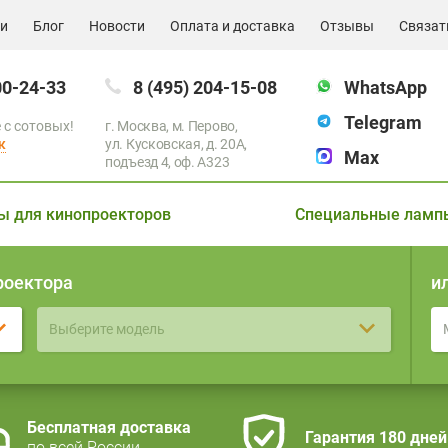
ии
Блог
Новости
Оплата и доставка
Отзывы
Связат
00-24-33
8 (495) 204-15-08
WhatsApp
Telegram
 с сотовых!
г. Москва, м. Перово,
к
ул. Кусковская, д. 20А,
Max
подъезд 4, оф. A323
ы для кинопроекторов
Специальные ламп
роектора
и
Выберите модель
Бесплатная доставка
Гарантия 180 дней
по всей России