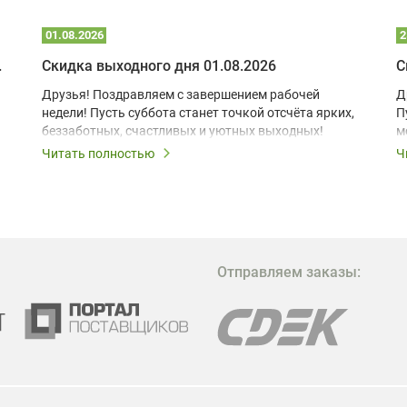
01.08.2026
2
 глэмпинге
Скидка выходного дня 01.08.2026
С
Друзья! Поздравляем с завершением рабочей
Д
недели! Пусть суббота станет точкой отсчёта ярких,
П
беззаботных, счастливых и уютных выходных!
м
з
Читать полностью
Ч
В
в
в
М
Отправляем заказы:
м
Г