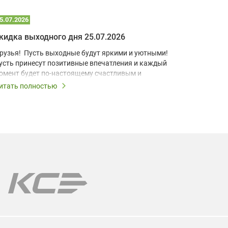
5.07.2026
22.07.2026
кидка выходного дня 25.07.2026
рузья! Пусть выходные будут яркими и уютными!
В условия
усть принесут позитивные впечатления и каждый
учебный к
омент будет по-настоящему счастливым и
домашний 
апоминающимся!
для визуа
итать полностью
Читать по
Короткоф
ыходные – это повод дарить скидки, поэтому все
разработа
ыходные действует скидка выходного дня 10% на
компактно
се лампы!
позволяет
даже в ус
ы поможем подобрать лампу именно для Вашей
одели проектора.
арантия на все лампы!