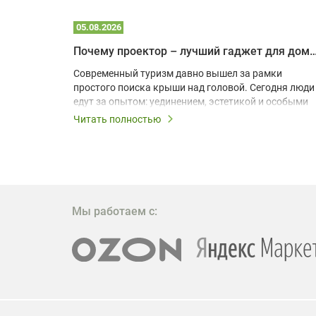
05.08.2026
Почему проектор – лучший гаджет для домика в
одарят
Современный туризм давно вышел за рамки
х
простого поиска крыши над головой. Сегодня люди
едут за опытом: уединением, эстетикой и особыми
ощущениями. Владельцы A-frame домов,
Читать полностью
!
глэмпингов и шале понимают, что конкуренция
растет, и стандартного набора мебели уже
, на
недостаточно. Чтобы гость не просто
забронировал жилье, а захотел вернуться и
поделиться впечатлениями в соцсетях, нужно
предложить ему нечто особенное. Одним из самых
Мы работаем с:
эффективных и бюджетных способов стать
заметнее на фоне конкурентов является установка
проектора.