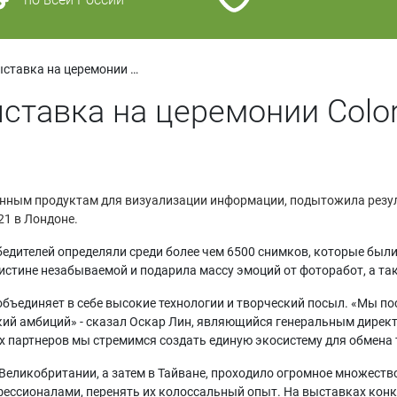
Грандиозная фотовыставка на церемонии Color Pro 2021
ставка на церемонии Color
онным продуктам для визуализации информации, подытожила резул
21 в Лондоне.
едителей определяли среди более чем 6500 снимков, которые был
стине незабываемой и подарила массу эмоций от фоторабот, а так
объединяет в себе высокие технологии и творческий посыл. «Мы п
ий амбиций» - сказал Оскар Лин, являющийся генеральным дирек
х партнеров мы стремимся создать единую экосистему для обмена
Великобритании, а затем в Тайване, проходило огромное множество
ессионалами, перенять их колоссальный опыт. На выставках кон