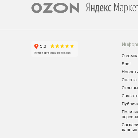
Инфор
О комп
Блог
Новост
Оплата 
Отзыв
Связать
Публич
Политик
персон
Согласи
данных