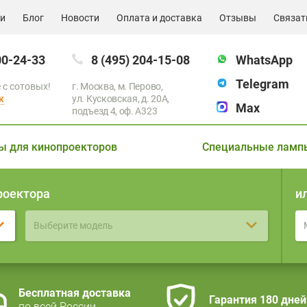
ии
Блог
Новости
Оплата и доставка
Отзывы
Связат
00-24-33
8 (495) 204-15-08
WhatsApp
Telegram
 с сотовых!
г. Москва, м. Перово,
к
ул. Кусковская, д. 20А,
Max
подъезд 4, оф. A323
ы для кинопроекторов
Специальные ламп
роектора
и
Выберите модель
Бесплатная доставка
Гарантия 180 дней
по всей России