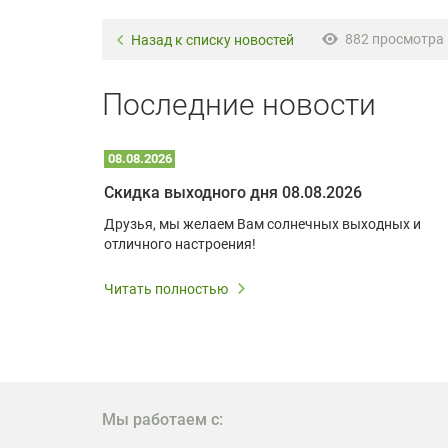
882 просмотра
Назад к списку новостей
Последние новости
08.08.2026
Optoma W309ST: идеальное решение для малых пространств и учебных классов
Скидка выходного дня 08.08.2026
удь то
Друзья, мы желаем Вам солнечных выходных и
ли
отличного настроения!
дования
 важным.
Читать полностью
W309ST
то
 которое
ажение
Мы работаем с: