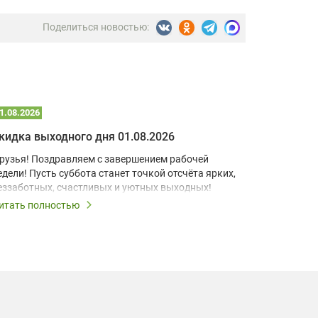
Поделиться новостью:
1.08.2026
25.07.2026
кидка выходного дня 01.08.2026
Скидка в
рузья! Поздравляем с завершением рабочей
Друзья! П
едели! Пусть суббота станет точкой отсчёта ярких,
Пусть при
еззаботных, счастливых и уютных выходных!
момент бу
запомина
итать полностью
Читать по
Выходные 
выходные 
все лампы
Мы поможе
модели пр