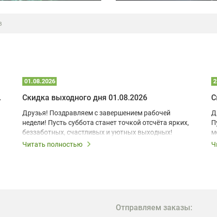
в
01.08.2026
2
 глэмпинге
Скидка выходного дня 01.08.2026
С
Друзья! Поздравляем с завершением рабочей
Д
недели! Пусть суббота станет точкой отсчёта ярких,
П
беззаботных, счастливых и уютных выходных!
м
з
Читать полностью
Ч
В
в
в
М
Отправляем заказы:
м