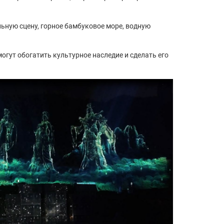
ьную сцену, горное бамбуковое море, водную
гут обогатить культурное наследие и сделать его