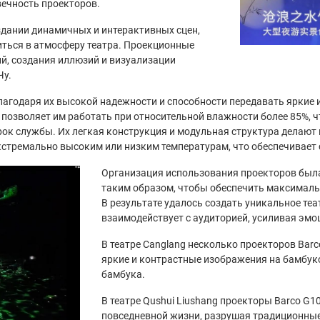
вечность проекторов.
здании динамичных и интерактивных сцен,
ться в атмосферу театра. Проекционные
й, создания иллюзий и визуализации
Чу.
лагодаря их высокой надежности и способности передавать яркие
позволяет им работать при относительной влажности более 85%, ч
ок службы. Их легкая конструкция и модульная структура делают п
стремально высоким или низким температурам, что обеспечивает 
Организация использования проекторов была
таким образом, чтобы обеспечить максималь
В результате удалось создать уникальное те
взаимодействует с аудиторией, усиливая эмо
В театре Canglang несколько проекторов Bar
яркие и контрастные изображения на бамбук
бамбука.
В театре Qushui Liushang проекторы Barco G1
повседневной жизни, разрушая традиционные