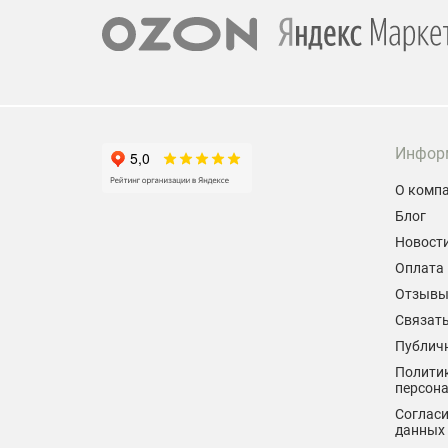
заметнее на фоне конкурентов является установка
проектора.
Инфор
О комп
Блог
Новост
Оплата 
Отзыв
Связать
Публич
Политик
персон
Согласи
данных