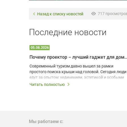
717 просмотро
Назад к списку новостей
Последние новости
05.08.2026
Почему проектор – лучший гаджет для домика в
одарят
Современный туризм давно вышел за рамки
х
простого поиска крыши над головой. Сегодня люди
едут за опытом: уединением, эстетикой и особыми
ощущениями. Владельцы A-frame домов,
Читать полностью
!
глэмпингов и шале понимают, что конкуренция
растет, и стандартного набора мебели уже
, на
недостаточно. Чтобы гость не просто
забронировал жилье, а захотел вернуться и
поделиться впечатлениями в соцсетях, нужно
предложить ему нечто особенное. Одним из самых
Мы работаем с:
эффективных и бюджетных способов стать