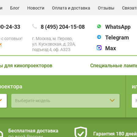
ии
Блог
Новости
Оплата и доставка
Отзывы
Связат
00-24-33
8 (495) 204-15-08
WhatsApp
Telegram
 с сотовых!
г. Москва, м. Перово,
к
ул. Кусковская, д. 20А,
Max
подъезд 4, оф. A323
ы для кинопроекторов
Специальные ламп
роектора
и
Выберите модель
Бесплатная доставка
Гарантия 180 дней
по всей России