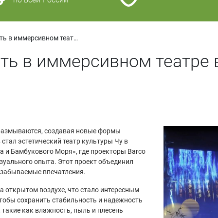
Иллюзия и реальность в иммерсивном театре в Китае с помощью проекторов Barco
ть в иммерсивном театре 
 размываются, создавая новые формы
стал эстетический театр культуры Чу в
а и Бамбукового Моря», где проекторы Barco
зуального опыта. Этот проект объединил
езабываемые впечатления.
а открытом воздухе, что стало интересным
тобы сохранить стабильность и надежность
 такие как влажность, пыль и плесень