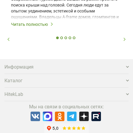
поиска крыши над головой. Сегодня люди едут за
опытом: уединением, эстетикой и особыми
ощущениями. Владельцы A-frame домов, глэмпингов и
шале понимают, что конкуренция растет, и
Читать полностью
стандартного набора мебели уже недостаточно. Чтобы
гость не просто забронировал жилье, а захотел
вернуться и поделиться впечатлениями в соцсетях,
нужно предложить ему нечто особенное. Одним из
самых эффективных и бюджетных способов стать
заметнее на фоне конкурентов является установка
проектора.
Информация
Каталог
HitekLab
Мы на связи в социальных сетях: