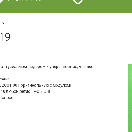
019
19
 энтузиазмом, задором и уверенностью, что все
ение!
.J2C01.001 оригинальную с модулем!
" в любой регион РФ и СНГ!
 вопросы: