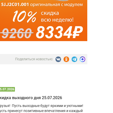
Поделиться новостью:
5.07.2026
22.07.2026
кидка выходного дня 25.07.2026
рузья! Пусть выходные будут яркими и уютными!
В условия
усть принесут позитивные впечатления и каждый
учебный к