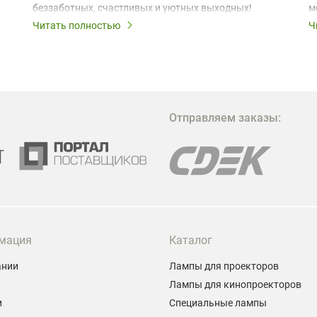
беззаботных, счастливых и уютных выходных!
м
з
Читать полностью
Ч
В
в
в
М
Отправляем заказы:
м
Г
мация
Каталог
ании
Лампы для проекторов
Лампы для кинопроекторов
и
Специальные лампы