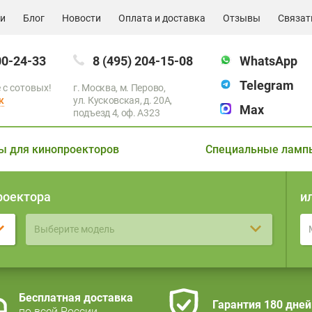
ии
Блог
Новости
Оплата и доставка
Отзывы
Связат
00-24-33
8 (495) 204-15-08
WhatsApp
Telegram
 с сотовых!
г. Москва, м. Перово,
к
ул. Кусковская, д. 20А,
Max
подъезд 4, оф. A323
ы для кинопроекторов
Специальные ламп
роектора
и
Выберите модель
Бесплатная доставка
Гарантия 180 дней
по всей России