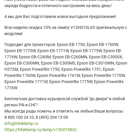
заряда бодрости и отличного настроения на весь день!
А мы для Вас подготовили новое выгодное предложение!
Всю неделю скидка 10% на лампу V13H010L65 оригинальную с
модулем!
Подходит для проекторов: Epson EB-1750, Epson EB-1760W,
Epson EB-1770W, Epson EB-1771W, Epson EB-1775W, Epson EB-
1776W, Epson EB-C260M, Epson EB-C260MN, Epson EB-C3000X,
Epson EB-C300MN, Epson EB-C300MS, Epson EB-C3010WN, Epson
H372M, Epson Powerlite 1750, Epson Powerlite 1751, Epson
Powerlite 1760W, Epson Powerlite 1761W, Epson Powerlite 1770W,
Epson Powerlite 1771W, Epson Powerlite 1775W, Epson Powerlite
1776W
Бесплатная доставка курьерской службой "до двери" в любой
регион РФ и СНГ!
Мы всегда рады помочь и ответить на любые Ваши вопросы:
8 800 100 24 33, 8 (495) 204 15 08
info@hiteklamp.ru
https://hiteklamp.ru/lamp/v13h010l65/