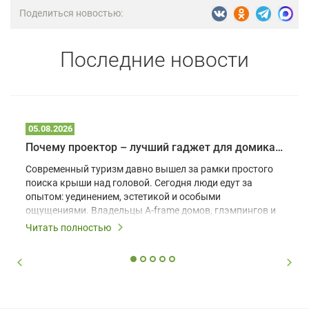
Поделиться новостью:
Последние новости
05.08.2026
Почему проектор – лучший гаджет для домика в глэмпинге
Современный туризм давно вышел за рамки простого
поиска крыши над головой. Сегодня люди едут за
опытом: уединением, эстетикой и особыми
ощущениями. Владельцы A-frame домов, глэмпингов и
шале понимают, что конкуренция растет, и
Читать полностью
стандартного набора мебели уже недостаточно. Чтобы
гость не просто забронировал жилье, а захотел
вернуться и поделиться впечатлениями в соцсетях,
нужно предложить ему нечто особенное. Одним из
самых эффективных и бюджетных способов стать
заметнее на фоне конкурентов является установка