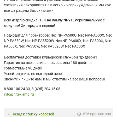
свершения покоряются Вам легко и непринужденно. А мы как
всегда радуем Вас скидками!
Всю неделю скидка -10% на лампу
NP21LP
оригинальную с
модулем! Хит продаж недели!
Подходит для проекторов: Nec NP-PA500U, Nec NP-PA500X, Nec
NP-PA550W, Nec NP-PA5520W, Nec NP-PA600X, Nec PA500U, Nec
PA500X, Nec PA550W, Nec PA5520W, Nec PA600X
Бесплатная доставка курьерской службой "до двери"!
Гарантия на все оригинальные лампы 180 дней, на
совместимые 90 дней!
Успейте купить по выгодной цене!
Звоните и пишите нам, и мы ответим на все Ваши вопросы!
8 800 100 24 33, 8 (495) 204 15 08
info@hiteklamp.ru
526 просмотров
Назад к списку новостей