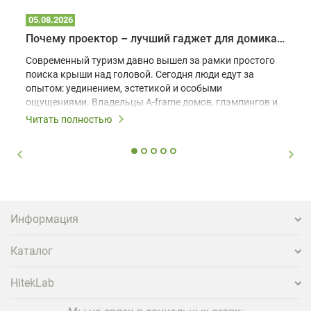
05.08.2026
Почему проектор – лучший гаджет для домика в глэмпинге
Современный туризм давно вышел за рамки простого
поиска крыши над головой. Сегодня люди едут за
опытом: уединением, эстетикой и особыми
ощущениями. Владельцы A-frame домов, глэмпингов и
шале понимают, что конкуренция растет, и
Читать полностью
стандартного набора мебели уже недостаточно. Чтобы
гость не просто забронировал жилье, а захотел
вернуться и поделиться впечатлениями в соцсетях,
нужно предложить ему нечто особенное. Одним из
самых эффективных и бюджетных способов стать
заметнее на фоне конкурентов является установка
проектора.
Информация
Каталог
HitekLab