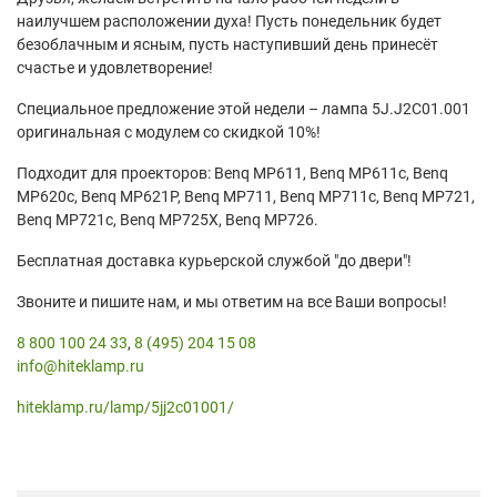
наилучшем расположении духа! Пусть понедельник будет
безоблачным и ясным, пусть наступивший день принесёт
счастье и удовлетворение!
Специальное предложение этой недели – лампа 5J.J2C01.001
оригинальная с модулем со скидкой 10%!
Подходит для проекторов: Benq MP611, Benq MP611c, Benq
MP620c, Benq MP621P, Benq MP711, Benq MP711c, Benq MP721,
Benq MP721c, Benq MP725X, Benq MP726.
Бесплатная доставка курьерской службой "до двери"!
Звоните и пишите нам, и мы ответим на все Ваши вопросы!
8 800 100 24 33
,
8 (495) 204 15 08
info@hiteklamp.ru
hiteklamp.ru/lamp/5jj2c01001/