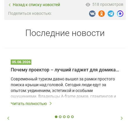
518 просмотров
Назад к списку новостей
Поделиться новостью:
Последние новости
05.08.2026
Почему проектор – лучший гаджет для домика в глэмпинге
Современный туризм давно вышел за рамки простого
поиска крыши над головой. Сегодня люди едут за
опытом: уединением, эстетикой и особыми
ощущениями. Владельцы A-frame домов, глэмпингов и
шале понимают, что конкуренция растет, и
Читать полностью
стандартного набора мебели уже недостаточно. Чтобы
гость не просто забронировал жилье, а захотел
вернуться и поделиться впечатлениями в соцсетях,
нужно предложить ему нечто особенное. Одним из