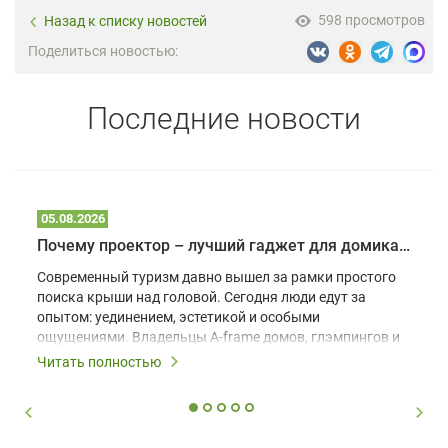
598 просмотров
Назад к списку новостей
Поделиться новостью:
Последние новости
05.08.2026
Почему проектор – лучший гаджет для домика в глэмпинге
Современный туризм давно вышел за рамки простого
поиска крыши над головой. Сегодня люди едут за
опытом: уединением, эстетикой и особыми
ощущениями. Владельцы A-frame домов, глэмпингов и
шале понимают, что конкуренция растет, и
Читать полностью
стандартного набора мебели уже недостаточно. Чтобы
гость не просто забронировал жилье, а захотел
вернуться и поделиться впечатлениями в соцсетях,
нужно предложить ему нечто особенное. Одним из