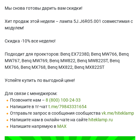
Мы снова готовы дарить вам скидки!
Хит продаж этой недели – лампа 5J.J6R05.001 совместимая с
модулем!
Скидка -10% все неделю!
Подходит для проекторов: Benq EX7238D, Benq MW766, Benq
MW767, Benq MW769, Benq MW822, Benq MW822ST, Benq
MX766, Benq MX768, Benq MX822, Benq MX822ST
Успейте купить по выгодной цене!
Для связи с менеджером:
Позвоните нам –
8 (800) 100-24-33
Напишите в тг-чат
t.me/79843331654
Отправьте запрос в сообщения сообщества
vk.me/hiteklamp
Напишите нам в онлайн-чате на сайте
hiteklamp.ru
Напишите напрямую в
MAX