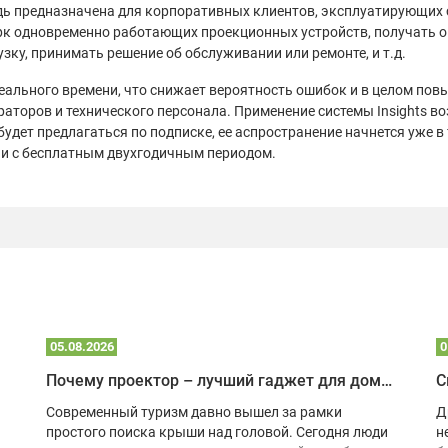
едь предназначена для корпоративных клиентов, эксплуатирующих 
рк одновременно работающих проекционных устройств, получать 
зку, принимать решение об обслуживании или ремонте, и т.д.
ального времени, что снижает вероятность ошибок и в целом пов
траторов и технического персонала. Применение системы Insights 
дет предлагаться по подписке, ее аспространение начнется уже в
 и с бесплатным двухгодичным периодом.
05.08.2026
0
Почему проектор – лучший гаджет для домика в глэмпинге
С
Современный туризм давно вышел за рамки
Д
простого поиска крыши над головой. Сегодня люди
н