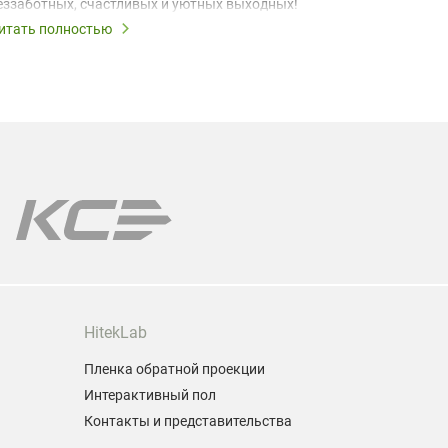
еззаботных, счастливых и уютных выходных!
момент бу
запомина
итать полностью
Читать по
Выходные 
выходные 
все лампы
Мы поможе
модели пр
Гарантия 
HitekLab
Пленка обратной проекции
Интерактивный пол
Контакты и представительства