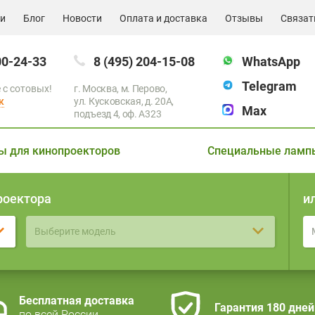
ии
Блог
Новости
Оплата и доставка
Отзывы
Связат
00-24-33
8 (495) 204-15-08
WhatsApp
Telegram
 с сотовых!
г. Москва, м. Перово,
к
ул. Кусковская, д. 20А,
Max
подъезд 4, оф. A323
ы для кинопроекторов
Специальные ламп
роектора
и
Выберите модель
Бесплатная доставка
Гарантия 180 дней
по всей России