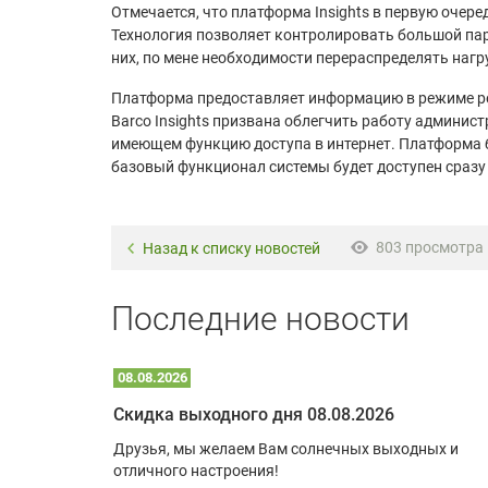
Отмечается, что платформа Insights в первую очер
Технология позволяет контролировать большой па
них, по мене необходимости перераспределять нагру
Платформа предоставляет информацию в режиме ре
Barco Insights призвана облегчить работу админис
имеющем функцию доступа в интернет. Платформа бу
базовый функционал системы будет доступен сразу
803 просмотра
Назад к списку новостей
Последние новости
08.08.2026
Optoma W309ST: идеальное решение для малых пространств и учебных классов
Скидка выходного дня 08.08.2026
удь то
Друзья, мы желаем Вам солнечных выходных и
ли
отличного настроения!