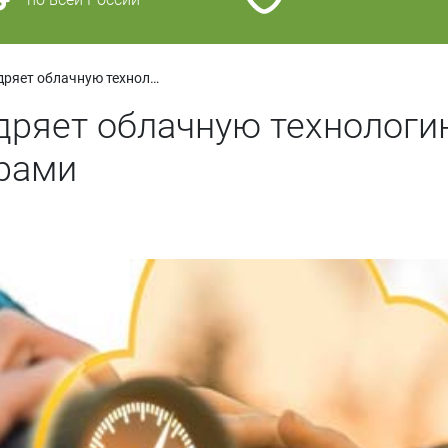
Компания Barco внедряет облачную технологию Insights для управления проекторами
ряет облачную технологию
орами