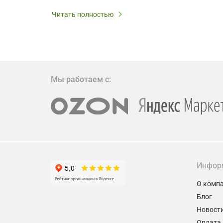
дования
 важным.
Читать полностью
W309ST
то
 которое
ажение
Мы работаем с:
Инфор
О комп
Блог
Новост
Оплата 