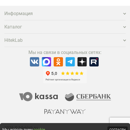
заметнее на фоне конкурентов является установка
проектора.
Информация
Каталог
HitekLab
Мы на связи в социальных сетях:
2026 © hiteklab.ru
Мы используем
cookie
СОГЛАСЕН