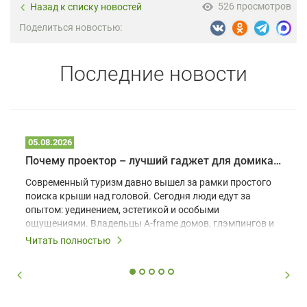
526 просмотров
Назад к списку новостей
Поделиться новостью:
Последние новости
05.08.2026
Почему проектор – лучший гаджет для домика в глэмпинге
Современный туризм давно вышел за рамки простого
поиска крыши над головой. Сегодня люди едут за
опытом: уединением, эстетикой и особыми
ощущениями. Владельцы A-frame домов, глэмпингов и
шале понимают, что конкуренция растет, и
Читать полностью
стандартного набора мебели уже недостаточно. Чтобы
гость не просто забронировал жилье, а захотел
вернуться и поделиться впечатлениями в соцсетях,
нужно предложить ему нечто особенное. Одним из
самых эффективных и бюджетных способов стать