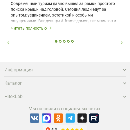
Современный туризм давно вышел за рамки простого
поиска крыши над головой. Сегодня люди едут за
опытом: уединением, эстетикой и особыми
ощущениями. Владельцы A-frame домов, глэмпингов и
шале понимают, что конкуренция растет, и
Читать полностью
стандартного набора мебели уже недостаточно. Чтобы
гость не просто забронировал жилье, а захотел
вернуться и поделиться впечатлениями в соцсетях,
нужно предложить ему нечто особенное. Одним из
самых эффективных и бюджетных способов стать
заметнее на фоне конкурентов является установка
проектора.
Информация
Каталог
HitekLab
Мы на связи в социальных сетях: