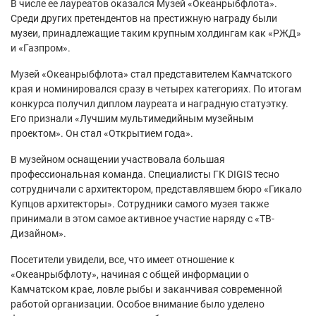
В числе ее лауреатов оказался Музей «Океанрыбфлота».
Среди других претендентов на престижную награду были
музеи, принадлежащие таким крупным холдингам как «РЖД»
и «Газпром».
Музей «Океанрыбфлота» стал представителем Камчатского
края и номинировался сразу в четырех категориях. По итогам
конкурса получил диплом лауреата и наградную статуэтку.
Его признали «Лучшим мультимедийным музейным
проектом». Он стал «Открытием года».
В музейном оснащении участвовала большая
профессиональная команда. Специалисты ГК DIGIS тесно
сотрудничали с архитектором, представлявшем бюро «Гикало
Купцов архитекторы». Сотрудники самого музея также
принимали в этом самое активное участие наряду с «ТВ-
Дизайном».
Посетители увидели, все, что имеет отношение к
«Океанрыбфлоту», начиная с общей информации о
Камчатском крае, ловле рыбы и заканчивая современной
работой организации. Особое внимание было уделено